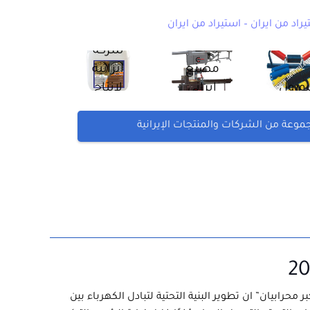
يراد من ايران – استيراد من ايران
شركة
مصنع
ايرانية
يورول
إيراني
لإنتاج
newrul-
لإنتاج
المزيلات
نتجات
الماكينات
الصناعية
عة من الشركات والمنتجات الإيرانية
يرانية
– منتجات
–
ايرانية
المنتجات
الإيرانية
ر محرابيان” ان تطوير البنية التحتية لتبادل الكهرباء بين