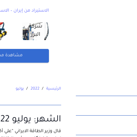
الاستيراد من إيران – الاست
شركة
البرز
ن
ماشين
پاسارگاد
م
مشاهدة مجمو
–
ا
منتجات
ايرانية
الرئيسية
/
2022
/
يوليو
الشهر:
يوليو 2022
قال وزير الطاقة الايراني “علي أكب