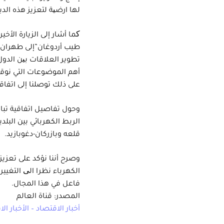
لها ارضیة لتعزيز هذه الد
کما أشار إلى الزيارة الأخ
طيب أردوغان”إلى طهران و
تطوير العلاقات بین الدول 
أهم الموضوعات التي نوقشت
على ذلك توصلنا إلى اتفاقي
وحول تفاصيل اتفاقية تباد
الربط الكهربائي بين البل
قلعه وبازركان-دغوبازيد.
وصرح أننا نؤكد على تعزيز
الكهرباء نظرا الی التغي
فاعل في هذا المجال.
المصدر: قناة العالم
أخبار الاقتصاد – الأخبار ال