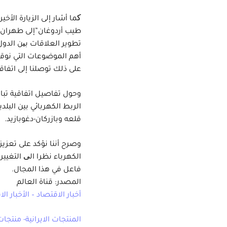
کما أشار إلى الزيارة الأخ
طيب أردوغان”إلى طهران و
تطوير العلاقات بین الدول 
أهم الموضوعات التي نوقشت
على ذلك توصلنا إلى اتفاقي
وحول تفاصيل اتفاقية تباد
الربط الكهربائي بين البل
قلعه وبازركان-دغوبازيد.
وصرح أننا نؤكد على تعزيز
الكهرباء نظرا الی التغي
فاعل في هذا المجال.
المصدر: قناة العالم
أخبار الاقتصاد – الأخبار ال
المنتجات الايرانية- منتجات 