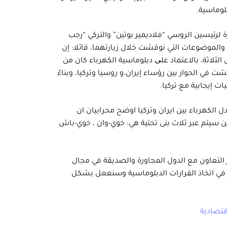
بلوماسية.
يرة لرئيسين الروسي “فلاديمير بوتين” والتركي “رجب
الموضوعات التي نوقشت خلال زيارتهما، قائلا: إن
الثلاثة، بالاعتماد علی دبلوماسية الكهرباء كان من
 في الحوار بين رؤساء إيران،و روسيا وتركيا، وبناءً
ات إيجابية مع تركيا.
ل الكهرباء بين ايران وتركيا اوضح محرابيان ان
دين سيتم عبر ثلاث بنى تحتية هي: خوي-وان ، خوي-باش
 التعاون مع الدول المجاورة والصديقة في مجال
ير في اتخاذ القرارات الدبلوماسية وسنعمل بشكل
اقتصادية