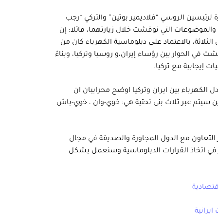
يرة لرئيسين الروسي “فلاديمير بوتين” والتركي “رجب
الموضوعات التي نوقشت خلال زيارتهما، قائلا: إن
الثلاثة، بالاعتماد علی دبلوماسية الكهرباء كان من
 في الحوار بين رؤساء إيران،و روسيا وتركيا، وبناءً
ات إيجابية مع تركيا.
ل الكهرباء بين ايران وتركيا اوضح محرابيان ان
دين سيتم عبر ثلاث بنى تحتية هي: خوي-وان ، خوي-باش
 التعاون مع الدول المجاورة والصديقة في مجال
ير في اتخاذ القرارات الدبلوماسية وسنعمل بشكل
اقتصادية
ايرانية