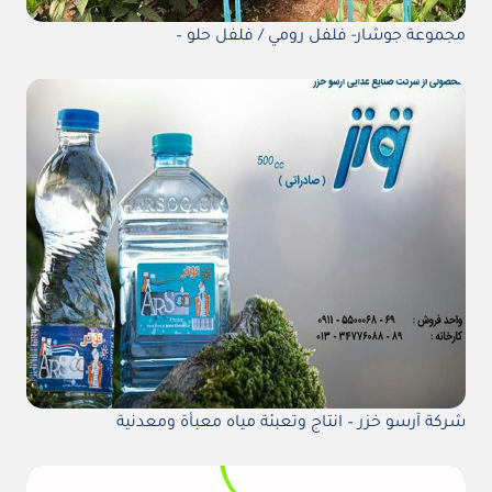
مجموعة جوشار- فلفل رومي / فلفل حلو –
شركة آرسو خزر – انتاج وتعبئة مياه معبأة ومعدنية