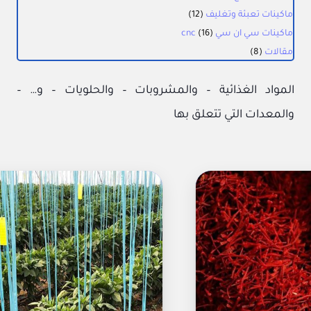
ماكينات تعبئة وتغليف
(12)
ماكينات سي ان سي cnc
(16)
مقالات
(8)
المواد الغذائية – والمشروبات – والحلويات – و… –
والمعدات التي تتعلق بها