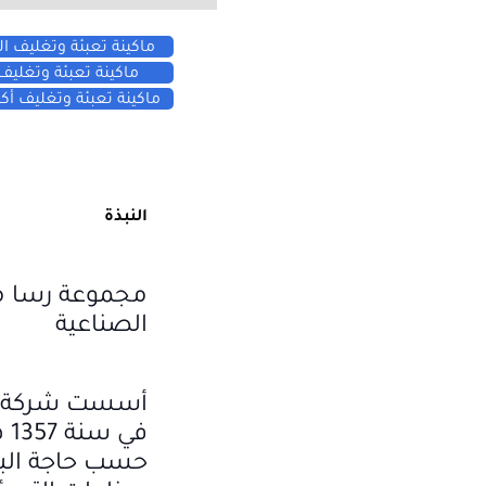
ماكينة تعبئة وتغليف ا
ماكينة تعبئة وتغليف
الأكياس w120 M
ماكينة تعبئة وتغليف أ
والبقوليات أتوماتيكية 430 G
للمساحيق العمودية 80 P
النبذة
مجموعة رسا 
الصناعية
أسست شركة ر
حسب حاجة البلا