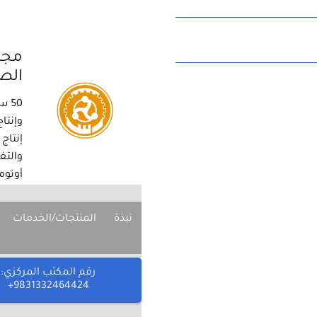
مجم
الصن
50 
وإنتاج
والتغ
أوتوم
نبذة
المنتجات/الخدمات
رقم المكتب المركزي:
9831332464424+