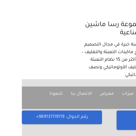
وعة رسا ماشين
اعية
سنة خبرة في مجال التصميم
 ماكينات التعبئة والتغليف –
إنتاج أكثر من 15 نظام التعبئة
ليف الأوتوماتيكي ونصف
اتيكي
ميزات
معرض
الاتصال بنا
تابعونا
رقم الجوال: 989131119119+