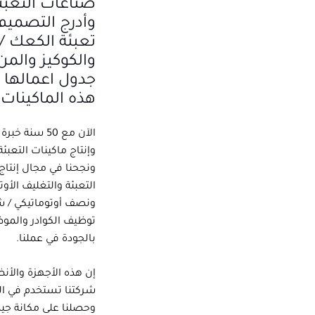
صناعات التعبئ
وأدرج التصميم 
تعبئة الكعك /
والكوكيز والم
جدول اعمالها 
هذه الماكينات 
الآن مع 50 سن
وإنتاج ماكينات التعبئة
التعبئة والتغليف الأوت
ونصف أوتوماتيكي / ش
توظيف الكوادر والموظف
بالجودة في عملنا.
إن هذه الأجهزة والأنظ
شركتنا تستخدم في ال
وحصلنا على مكانة جيد