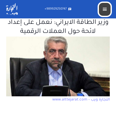
989929250747+
chat
وزير الطاقة الايراني: نعمل على إعداد
لائحة حول العملات الرقمية
التجارة ويب – www.alttejarat.com