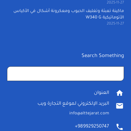
2025-11-27
ماكينة تعبئة وتغليف الحبوب ومعكرونة أشكال في الأكياس
الأتوماتيكية W340 G
2025-11-27
Search Something
البحث
عن:
home
العنوان
البريد الإلكتروني لموقع التجارة ويب
mail
info@alttejarat.com
phone
989929250747+