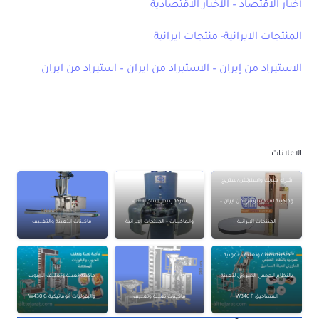
أخبار الاقتصاد – الأخبار الاقتصادية
المنتجات الايرانية- منتجات ايرانية
الاستيراد من إيران – الاستيراد من ايران – استيراد من ايران
الاعلانات
شراء شرنك واسترتش/ستريج
وماكينة لف استرتش من ايران –
شركة پديدار لانتاج الآلات
المنتجات الإيرانية
والماكينات – المنتجات الإيرانية
ماكينات التعبئة والتغليف
ماكينة تعبئة وتغليف عمودية
بالنظام الحجمي الحلزوني لتعبئة
ماكينة تعبئة وتغليف الحبوب
المساحيق W340 P
ماكينات تعبئة وتغليف
والبقوليات أتوماتيكية W430 G