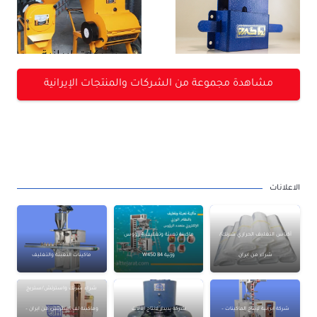
منتجات ايرانية
المنتجات
الإيرانية
شركات ايرانية
اوريناگ orinag
لإنتاج
مشاهدة مجموعة من الشركات والمنتجات الإيرانية
– منتجات
الطاحونة –
ايرانية
المنتجات
الإيرانية
الاعلانات
أكياس التغليف الحراري شرنك/
ماكينة تعبئة وتغليف 4 رؤوس
شراء من ايران
وزنية W450 B4
ماكينات التعبئة والتغليف
شراء شرنك واسترتش/ستريج
شركة ايرانية لإنتاج الماكينات –
شركة پديدار لانتاج الآلات
وماكينة لف استرتش من ايران –