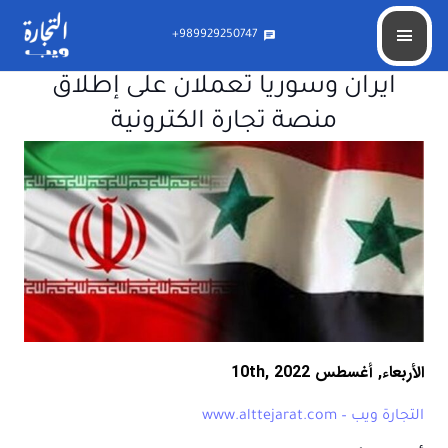
989929250747+
chat
ايران وسوريا تعملان على إطلاق
منصة تجارة الكترونية
الأربعاء, أغسطس 10th, 2022
التجارة ويب – www.alttejarat.com