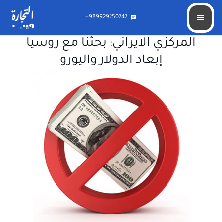
989929250747+
chat
المركزي الايراني: بحثنا مع روسيا
إبعاد الدولار واليورو