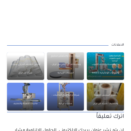
الاعلانات
شراء شرنك واسترتش/ستريج
ماكينة تعبئة وتغليف الحبوب
وماكينة لف استرتش من ايران –
أكياس التغليف الحراري شرنك/
والبقوليات أتوماتيكية W430 G
المنتجات الإيرانية
شراء من ايران
ستريج استرتش للتعبئة
شركة ايرانية لإنتاج الماكينات –
والتغليف / شراء من ايران
منتجات ايرانية
ماكينات التعبئة والتغليف
اترك تعليقاً
لن يتم نشر عنوان بريدك الإلكتروني.
الحقول الإلزامية مشار