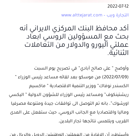
2022-07-12
التجارة ويب – www.alttejarat.com
أكد محافظ البنك المركزي الايراني أنه
بحث مع المسؤولين الروسي ابعاد
عملتي اليورو والدولار من التعاملات
الثنائية.
وأوضح ” علي صالح آبادي” في تصريح يوم السبت
(2022/07/09) من موسكو بعد لقائه مساعد رئيس الوزراء ”
الكسندر نوفاك” ووزير التنمية الاقتصادية ” ماكسيم
ريشتينكوف” ومساعد رئيس الوزراء للشؤون الدولية ” اليكسي
اورشوك”، بانه تم التوصل الى توافقات جيدة ومتنوعة مصرفيا
وماليا واقتصاديا مع الجانب الروسي، حيث ستفعل على المدى
القريب ويتلمس نتائجها تجار البلدين.
وأستطرد أن الافادة من العملتين الوطنيتين الروبل والريال من