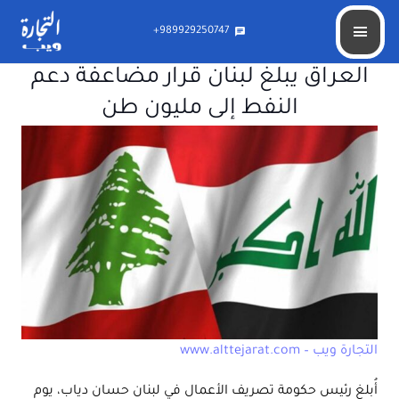
989929250747+
chat
العراق يبلغ لبنان قرار مضاعفة دعم
النفط إلى مليون طن
التجارة ويب – www.alttejarat.com
أُبلغ رئيس حكومة تصريف الأعمال في لبنان حسان دياب، يوم