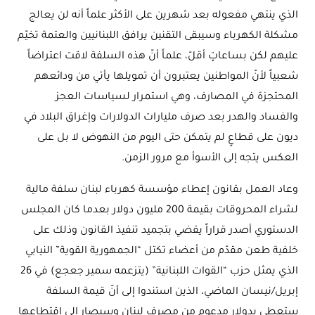
الذي ينتهي مفعوله بعد شهرين على الأكثر علماً أنه لن يعالج
مشكلة الكهرباء وسيبقى التقنين يرافق اللبنانيين والعتمة تخيّم
عليهم لكن بساعاتٍ أقلّ، علماً أنّ هذه السلفة لاقت اعتراضاً
شعبياً لأنّ المواطنين يعتبرون أن تمويلها يأتي من ودائعهم
المحتجزة في المصارف، وهي استمرار لسياسات العجز
والفساد والهدر بعد صرف مليارات الدولارات وإغراق البلاد في
ديون على قطاعٍ لم يتمكن حتى اليوم من النهوض لا بل على
العكس يتجه إلى الأسوأ مع مرور الزمن.
وعاد العمل بقانون إعطاء مؤسسة كهرباء لبنان سلفة مالية
لشراء المحروقات بقيمة 200 مليون دولار بعدما كان المجلس
الدستوري أصدر قراراً يقضي بتجميد تنفيذ القانون وذلك على
خلفية طعن مقدّم من أعضاء تكتل “الجمهورية القوية” النيابي
الذي يمثل حزب “القوات اللبنانية” (يتزعمه سمير جعجع) في 26
إبريل/نيسان الماضي، الذين استندوا إلى أنّ قيمة السلفة
ستعطى بدولار مدعوم من مصرف لبنان وسيصار إلى اقتطاعها