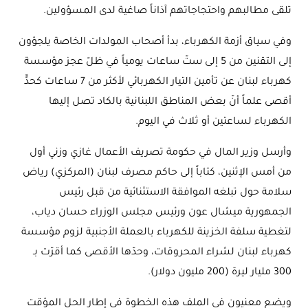
تلقى مطالبهم واحتجاجاتهم آذاناً صاغية لدى المسؤولين.
وفي سياق أزمة الكهرباء، بدأ أصحاب المولدات الخاصة يلجؤون
إلى التقنين من 5 إلى ستّ ساعات يومياً في ظلّ عجز مؤسسة
كهرباء لبنان عن تأمين التيار الكهربائي لأكثر من 7 ساعات كحدٍّ
أقصى علماً أنّ بعض المناطق اللبنانية بالكاد تصل إليها
الكهرباء لساعتين أو ثلاث في اليوم.
وأرسل وزير المال في حكومة تصريف الأعمال غازي وزني أول
من أمس الإثنين، كتاباً إلى حاكم مصرف لبنان (المركزي) رياض
سلامة حول تبلغه الموافقة الاستثنائية من قبل رئيس
الجمهورية ميشال عون ورئيس مجلس الوزراء حسان دياب،
لتغطية سلفة الخزينة للكهرباء بالعملة الأجنبية لزوم مؤسسة
كهرباء لبنان لشراء المحروقات، وحدّها الأقصى كما أقرّت بـ
300 مليار ليرة (200 مليون دولار).
ويضع معنيون في الملف هذه الخطوة في إطار الحل المؤقت