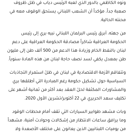
ونوه الكاظمي بالدور الذي لعبه الرئيس دياب في ظل ظروف
صعبة جداً، مؤكداً أن الشعب اللبناني يستحق الوقوف معه في
محنته الحالية.
من جهته، أبرق رئيس البرلمان اللبناني نبيه بري إلى رئيس
الحكومة العراقية شاكراً مصادقة الحكومة العراقية على دعم
لبنان بالنفط الخام وزيادة هذا الدعم من 500 ألف طن إلى مليون
طن بمعدل يكفي لسد نصف حاجة لبنان من هذه المادة سنوياً.
وتتفاقم الأزمة الاقتصادية في لبنان في ظلّ استمرار التجاذبات
السياسية حول تشكيل حكومة رغم المبادرة التي أطلقها بري
والمشاورات المكثفة لحلّ العقد بعد أكثر من ثمانية أشهر على
تكليف سعد الحريري في 22 أكتوبر/تشرين الأول 2020.
وبات مشهد طوابير السيارات التي تقف أمام محطات الوقود
وما يرافق ساعات الانتظار من إشكالات وحوادث أمنية، مشهداً
من يوميات اللبنانيين الذين يعانون على مختلف الأصعدة ولا