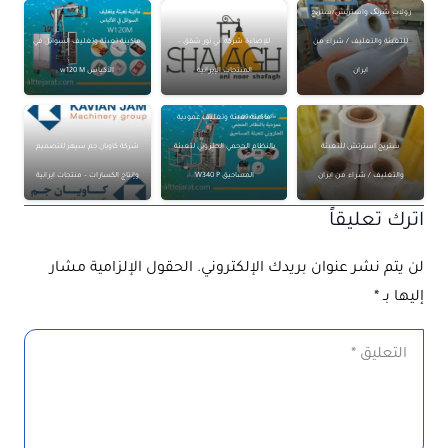
رولات شرنک واسترتش/ستریج
للتعبئة والتغليف / شراء من
للإضاءة شركة آني نور شفق –
ماكينة تعبئة وتغليف السوائل في
ايران
المنتجات الإيرانية
الأكياس w120 M
ماكينة تعبئة وتغليف عمودية
ستريج استرتش للتعبئة
بالنظام الحجمي الحلزوني لتعبئة
شركة كاويان جم سپهر للتصميم
والتغليف / شراء من ايران
المساحيق W340 P
وإنتاج الكسارات – منتجات ايرانية
اترك تعليقاً
لن يتم نشر عنوان بريدك الإلكتروني.
الحقول الإلزامية مشار
إليها بـ
*