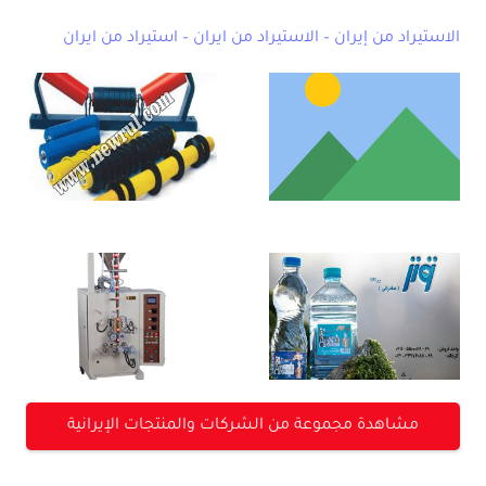
الاستيراد من إيران – الاستيراد من ايران – استيراد من ايران
نيورول
من نحن /
newrul-
المصنع
منتجات ايرانية
شركة آرسو
شركة ايرانية
خزر – انتاج
مشاهدة مجموعة من الشركات والمنتجات الإيرانية
لإنتاج
وتعبئة مياه
الماكينات –
معبأة