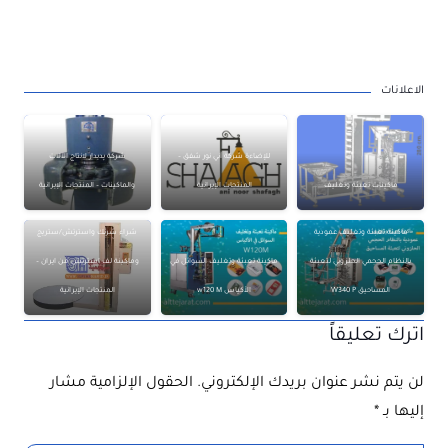
منتجات ايرانية
ومعدنية
الاعلانات
للإضاءة شركة آني نور شفق –
شركة پديدار لانتاج الآلات
ماكينات تعبئة وتغليف
المنتجات الإيرانية
والماكينات – المنتجات الإيرانية
ماكينة تعبئة وتغليف عمودية
شراء شرنك واسترتش/ستريج
بالنظام الحجمي الحلزوني لتعبئة
ماكينة تعبئة وتغليف السوائل في
وماكينة لف استرتش من ايران –
المساحيق W340 P
الأكياس w120 M
المنتجات الإيرانية
اترك تعليقاً
لن يتم نشر عنوان بريدك الإلكتروني.
الحقول الإلزامية مشار
إليها بـ
*