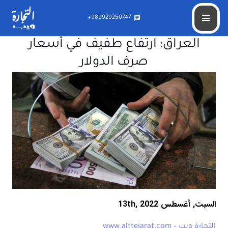
989929250747+
chat
العراق: ارتفاع طفيف في أسعار
صرف الدولار
السبت, أغسطس 13th, 2022
التجارة ويب – www.alttejarat.com