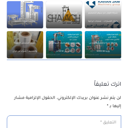
شركة كاويان جم سپهر للتصميم
للإضاءة شركة آني نور شفق –
وإنتاج الكسارات – منتجات ايرانية
المنتجات الإيرانية
ماكينات تعبئة وتغليف
ماكينة تعبئة وتغليف 4 رؤوس
ماكينة تعبئة وتغليف السوائل في
ستريج استرتش للتعبئة
وزنية W450 B4
الأكياس w120 M
والتغليف / شراء من ايران
اترك تعليقاً
لن يتم نشر عنوان بريدك الإلكتروني.
الحقول الإلزامية مشار
إليها بـ
*