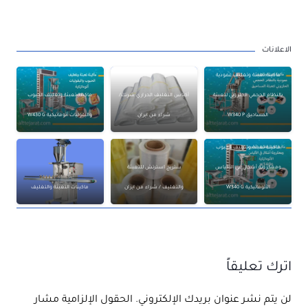
الاعلانات
ماكينة تعبئة وتغليف عمودية
بالنظام الحجمي الحلزوني لتعبئة
أكياس التغليف الحراري شرنك/
ماكينة تعبئة وتغليف الحبوب
المساحيق W340 P
شراء من ايران
والبقوليات أتوماتيكية W430 G
ماكينة تعبئة وتغليف الحبوب
ومعكرونة أشكال في الأكياس
ستريج استرتش للتعبئة
الأتوماتيكية W340 G
والتغليف / شراء من ايران
ماكينات التعبئة والتغليف
اترك تعليقاً
لن يتم نشر عنوان بريدك الإلكتروني.
الحقول الإلزامية مشار