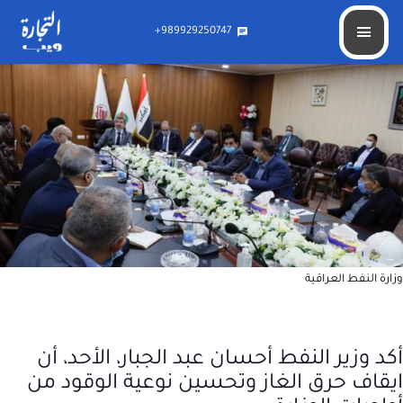
وزير النفط: ايقاف حرق الغاز وتحسين نوعية الوقود من أولوياتنا
989929250747+
chat
وزارة النفط العراقية
أكد وزير النفط أحسان عبد الجبار، الأحد، أن
ايقاف حرق الغاز وتحسين نوعية الوقود من