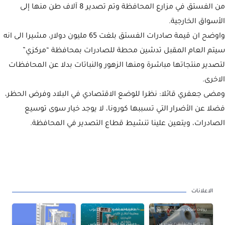
من الفستق في مزارع المحافظة وتم تصدير 8 آلاف طن منها إلى
الأسواق الخارجية.
واوضح ان قيمة صادرات الفستق بلغت 65 مليون دولار، مشيرا الى انه
سيتم العام المقبل تدشين محطة للصادرات بمحافظة “مركزي”
لتصدير منتجاتها مباشرة ومنها الزهور والنباتات بدلا عن المحافظات
الاخرى.
ومضى جعفري قائلا: نظرا للوضع الاقتصادي في البلاد وفرض الحظر،
فضلا عن الأضرار التي تسببها كورونا، لا يوجد خيار سوى توسيع
الصادرات، ويتعين علينا تنشيط قطاع التصدير في المحافظة.
الاعلانات
رولات شرنک واسترتش/ستریج
ماكينة تعبئة وتغليف الحبوب
للتعبئة والتغليف / شراء من
ومعكرونة أشكال في الأكياس