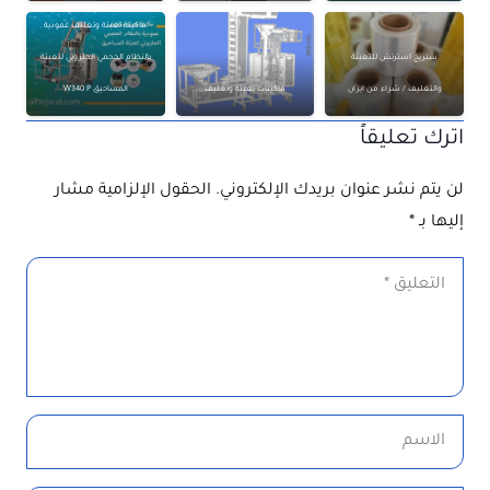
ماكينة تعبئة وتغليف عمودية
ستريج استرتش للتعبئة
بالنظام الحجمي الحلزوني لتعبئة
والتغليف / شراء من ايران
ماكينات تعبئة وتغليف
المساحيق W340 P
اترك تعليقاً
لن يتم نشر عنوان بريدك الإلكتروني.
الحقول الإلزامية مشار
إليها بـ
*