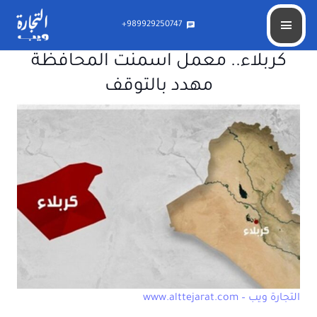
989929250747+
chat
كربلاء.. معمل اسمنت المحافظة
مهدد بالتوقف
التجارة ويب – www.alttejarat.com