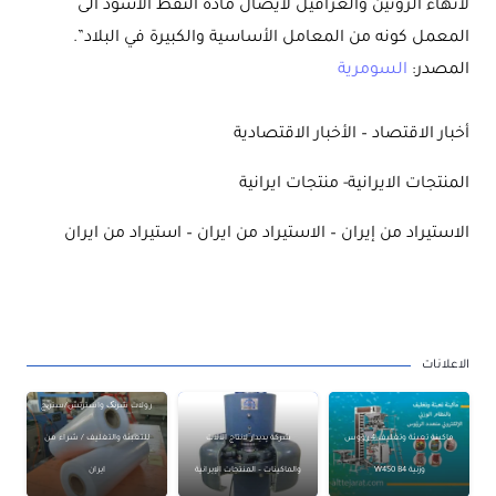
لانهاء الروتين والعراقيل لايصال مادة النفط الأسود الى
المعمل كونه من المعامل الأساسية والكبيرة في البلاد”.
المصدر:
السومرية
أخبار الاقتصاد – الأخبار الاقتصادية
المنتجات الايرانية- منتجات ايرانية
الاستيراد من إيران – الاستيراد من ايران – استيراد من ايران
الاعلانات
رولات شرنک واسترتش/ستریج
ماكينة تعبئة وتغليف 4 رؤوس
شركة پديدار لانتاج الآلات
للتعبئة والتغليف / شراء من
وزنية W450 B4
والماكينات – المنتجات الإيرانية
ايران