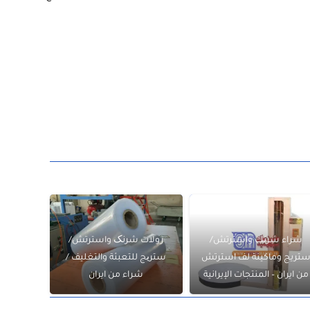
شراء شرنك واسترتش/
رولات شرنک واسترتش/
تريج وماكينة لف استرتش
ستریج للتعبئة والتغليف /
من ايران – المنتجات الإيرانية
شراء من ايران