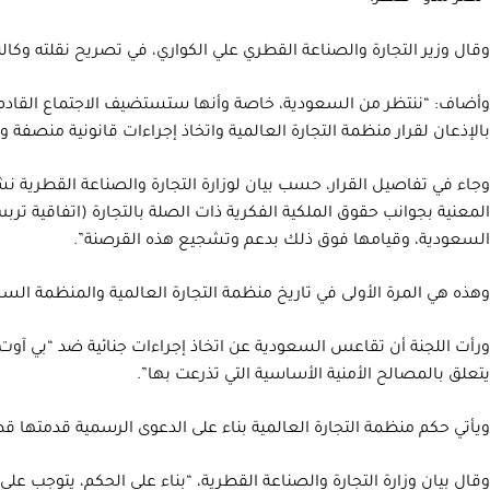
وقال وزير التجارة والصناعة القطري علي الكواري، في تصريح نقلته وكالة
وأضاف: “ننتظر من السعودية، خاصة وأنها ستستضيف الاجتماع القادم ل
بالإذعان لقرار منظمة التجارة العالمية واتخاذ إجراءات قانونية منص
وجاء في تفاصيل القرار، حسب بيان لوزارة التجارة والصناعة القطرية نش
المعنية بجوانب حقوق الملكية الفكرية ذات الصلة بالتجارة (اتفاقية ت
السعودية، وقيامها فوق ذلك بدعم وتشجيع هذه القرصنة”.
وهذه هي المرة الأولى في تاريخ منظمة التجارة العالمية والمنظمة السال
ورأت اللجنة أن تقاعس السعودية عن اتخاذ إجراءات جنائية ضد “بي آوت
يتعلق بالمصالح الأمنية الأساسية التي تذرعت بها”.
ويأتي حكم منظمة التجارة العالمية بناء على الدعوى الرسمية قدمتها قطر
وقال بيان وزارة التجارة والصناعة القطرية، “بناء على الحكم، يتوجب 