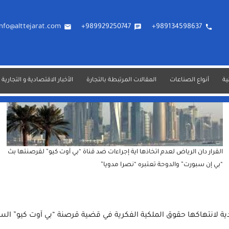
info@alttejarat.com
email
989929250747+
chat
989134598637+
phone
ية
أنواع الصناعات
المقالات المرتبطة بالتجارة
الأخبار الاقتصادية و التجارية
القرار دان الرياض لعدم اتخاذها اية إجراءات ضد قناة “بي آوت كيو” لقرصنتها بث
“بي إن سبورت” والدوحة تعتبره “نصرا مدويا”
عودية لانتهاكها حقوق الملكية الفكرية في قضية قرصنة “بي آوت كيو” ا