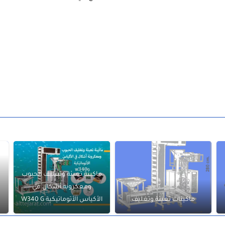
ماكينة تعبئة وتغليف الحبوب
ومعكرونة أشكال في
س
ماكينات تعبئة وتغليف
الأكياس الأتوماتيكية W340 G