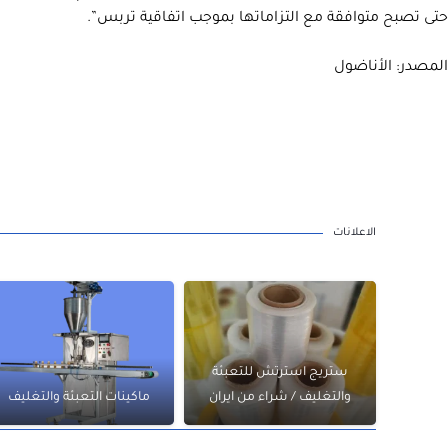
حتى تصبح متوافقة مع التزاماتها بموجب اتفاقية تربس”.
المصدر: الأناضول
الاعلانات
ستريج استرتش للتعبئة
والتغليف / شراء من ايران
ماكينات التعبئة والتغليف