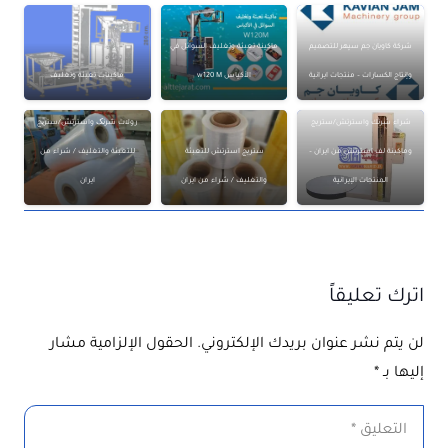
شركة كاويان جم سپهر للتصميم
ماكينة تعبئة وتغليف السوائل في
وإنتاج الكسارات – منتجات ايرانية
الأكياس w120 M
ماكينات تعبئة وتغليف
شراء شرنك واسترتش/ستريج
رولات شرنک واسترتش/ستریج
وماكينة لف استرتش من ايران –
ستريج استرتش للتعبئة
للتعبئة والتغليف / شراء من
المنتجات الإيرانية
والتغليف / شراء من ايران
ايران
اترك تعليقاً
لن يتم نشر عنوان بريدك الإلكتروني.
الحقول الإلزامية مشار
إليها بـ
*