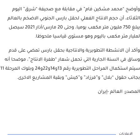
وأوضح “محمد مشكين فام” في مقابلة مع صحيفة “شرق” اليوم
الثلاثاء، أن حجم الانتاج الفعلي لحقل بارس الجنوبي الاضخم بالعالم
يبلغ 750 مليون متر مكعب يوميا، وحتى 20 مارس/آذار 2021 سيصل
لمليار متر مكعب باليوم وهو مستوى قياسيا ملحوظا.
وأكد أن الانشطة التطويرية والانتاجية بحقل بارس تمضي على قدم
وساق في السنة الجارية التي تحمل شعار “طفرة الانتاج”، موضحا أنه
سيتم استكمال المراحل التطويرية رقم 13و14و22و24 وبلوك المرحلة 11
بجانب حقول “بلال” و”فرزاد” و”كيش” وبقية المشاريع الاخرى.
المصدر: العالم -إيران
الاعلانات