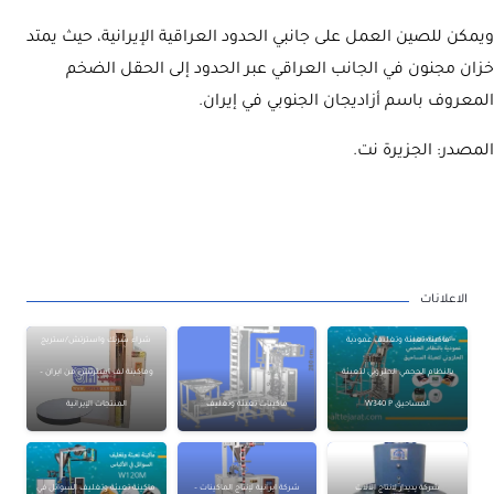
ويمكن للصين العمل على جانبي الحدود العراقية الإيرانية، حيث يمتد
خزان مجنون في الجانب العراقي عبر الحدود إلى الحقل الضخم
المعروف باسم أزاديجان الجنوبي في إيران.
المصدر: الجزيرة نت.
الاعلانات
ماكينة تعبئة وتغليف عمودية
شراء شرنك واسترتش/ستريج
بالنظام الحجمي الحلزوني لتعبئة
وماكينة لف استرتش من ايران –
المساحيق W340 P
ماكينات تعبئة وتغليف
المنتجات الإيرانية
شركة پديدار لانتاج الآلات
شركة ايرانية لإنتاج الماكينات –
ماكينة تعبئة وتغليف السوائل في