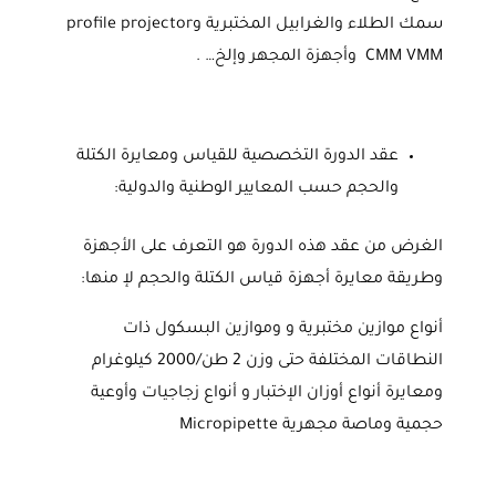
سمك الطلاء والغرابيل المختبرية وprofile projector
CMM VMM وأجهزة المجهر وإلخ… .
عقد الدورة التخصصية للقياس ومعايرة الكتلة
والحجم حسب المعايير الوطنية والدولية:
الغرض من عقد هذه الدورة هو التعرف على الأجهزة
وطريقة معايرة أجهزة قياس الكتلة والحجم لإ منها:
أنواع موازين مختبرية و وموازين البسكول ذات
النطاقات المختلفة حتى وزن 2 طن/2000 كيلوغرام
ومعايرة أنواع أوزان الإختبار و أنواع زجاجيات وأوعية
حجمية وماصة مجهرية Micropipette