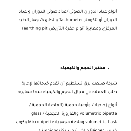
أنواع عداد الدوران الضوئي /عداد ضوئي للدوران و عداد
الدوران أو تاكومتر Tachometer والطاردة/ جهاز الطرد
المركزي ومعايرة أنواع حفرة التأريض earthing pit)
مختبر الحجم والكيمياء
شركة صنعت برق تستطيع أن تقدم خدماتها لإجابة
طلب العملاء في مجال الحجم والكيمياء منها مهايرة:
أنواع زجاجيات وأوعية حجمية (الماصة الحجمية /
volumetric pipette والقارورة الحجمية / glass
volumetric flask وماصة مجهرية Micropipette وكوب
قياس Bécher وإلخ… ) و سبكتروفوتوميتر/