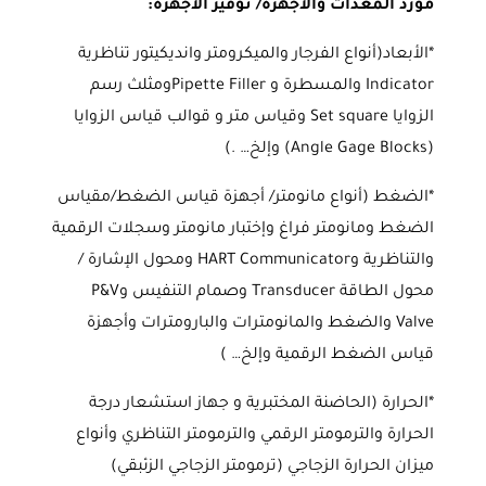
مورد المعدات والأجهزة/ توفير الأجهزة:
*الأبعاد(أنواع الفرجار والميكرومتر وانديكيتور تناظرية
Indicator والمسطرة و Pipette Fillerومثلث رسم
الزوايا Set square وقياس متر و قوالب قياس الزوايا
(Angle Gage Blocks) وإلخ… .)
*الضغط (أنواع مانومتر/ أجهزة قياس الضغط/مقياس
الضغط ومانومتر فراغ وإختبار مانومتر وسجلات الرقمية
والتناظرية وHART Communicator ومحول الإشارة /
محول الطاقة Transducer وصمام التنفيس وP&V
Valve والضغط والمانومترات والبارومترات وأجهزة
قياس الضغط الرقمية وإلخ… )
*الحرارة (الحاضنة المختبرية و جهاز استشعار درجة
الحرارة والترمومتر الرقمي والترمومتر التناظري وأنواع
ميزان الحرارة الزجاجي (ترمومتر الزجاجي الزئبقي)