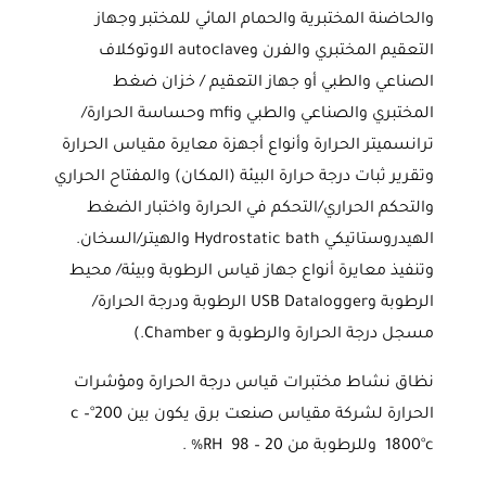
والحاضنة المختبرية والحمام المائي للمختبر وجهاز
التعقيم المختبري والفرن وautoclave الاوتوكلاف
الصناعي والطبي أو جهاز التعقيم / خزان ضغط
المختبري والصناعي والطبي وmfi وحساسة الحرارة/
ترانسميتر الحرارة وأنواع أجهزة معايرة مقياس الحرارة
وتقرير ثبات درجة حرارة البيئة (المكان) والمفتاح الحراري
والتحكم الحراري/التحكم في الحرارة واختبار الضغط
الهيدروستاتيكي Hydrostatic bath والهيتر/السخان.
وتنفيذ معايرة أنواع جهاز قياس الرطوبة وبيئة/ محيط
الرطوبة وUSB Datalogger الرطوبة ودرجة الحرارة/
مسجل درجة الحرارة والرطوبة و Chamber.)
نظاق نشاط مختبرات قياس درجة الحرارة ومؤشرات
الحرارة لشركة مقياس صنعت برق يكون بين 200°c –
1800°c وللرطوبة من 20 – 98 RH% .