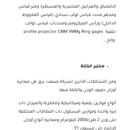
الالتصاق والغرابيل المختبرية والمسطرة ومتر قياس
ومجهر محدد قياس لولب سدادي (قياس القلاووظ
الداخلي) ورأس الميكرومتر ومحددات قياس لوالب
حلقية Ring gages وprofile projector CMM VMM
وإلخ… .
مختبر الكتلة
ومن النشاطات الأخرى لشركة صنعت برق هي معايرة
أوزان خفيف الوزن والكتلة منها:
أنواع موازين رقمية وميكانيكية وتناطرية والميزان ذات
إبرة واحدة وموازين البسكول ذات النطاقات المختلفة
حتى وزن 2 طن/2000 كيلوغرام ومعايرة أنواع أوزان
الإختبار حتى مستوى F1 .