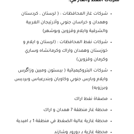
شركات النفط والغاز هي:
شركات غاز المحافظات : ( لرستان ، كردستان
وهمدان و خراسان جنوبي وأذربَيجان الغربية
والشرقية وايلام وقزوين وبوشهر)
شركات نفط المحافظات : (لرستان و ايلام و
خوزستان وهمدان واراك وكرمانشاه وساري
وكرمان وقزوين)
شركات البتروكيميائية ( بيستون ومبين وزاگرس
وايلام وبارس جنوبي وكاويان وبندرعباس وبرديس
وبرزويه)
مصفاة نفط اراك
محطة غاز منطقة 7 همدان و اراك
محطة غازية عالية الضغط في منطقة 1 بـ اميدية
محطة غازية بـ دورود وشازند