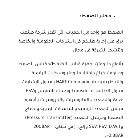
مختبر الضغط:
الضغط هو واحد من الكميات التي تقدر شركة صنعت
برق على إجابة طلبكم في الشركات الحكومية والخاصة
وتنشط الشركة في مجال:
(أنواع مانومتر/ أجهزة قياس الضغط/مقياس الضغط
ومانومتر فراغ وإختبار مانومتر وسجلات الرقمية
والتناظرية وHART Communicator ومحول الإشارة /
محول الطاقة Transducer وصمام التنفيس وP&V
Valve والضغط والمانومترات والبارومترات وأجهزة
قياس الضغط الرقمية والمضخات اليدوية ومفتاح
الضغط ومرسل الضغط (Pressure Transmitter)
وS&V, P&V, D.W.T وإلخ… )في نطاق 1200BAR –
-0.8BAR .