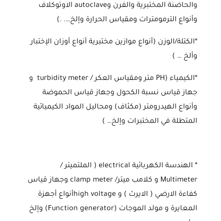
والحاضنة المختبرية والفرن وautoclave الاوتوكلاف
وأنواع الترمومترات ومقياس الحرارة وإلخ…. .)
*الكتلة/الوزن (أنواع موازين مختبرية أنواع أوزان الإختبار
وألخ … )
*الكيمياء (PH متر ومقياس العكر / turbidity meter و
جهاز قياس نسبة الكحول وجهاز قياس الحموضة
وأنواع الهيدرومتر (مكثاف) ومحاليل المواد الكيميائية
المتطلة في المختبرات وإلخ… )
* الهندسة الكهربائية electrical ( الملتميتر /
Multimeter و كلامب ميتر/ clamp meter وجهاز قياس
كفاءة الارضي ( الايرث ) و high voltageأنواع أجهزة
المعايرة و مولد الموجات (Function generator)‏ وإلخ