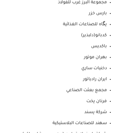
مجموعة البرز غرب للفولاذ
بارس خزر
پگاه للصناعات الغذائية
كدبانو(دلبذير)
باكديس
بهران موتور
دخنيات ساري
ايران رادياتور
مجمع بعثت الصناعي
فرنان پخت
شركة پسند
سهند للصناعات البلاستيكية