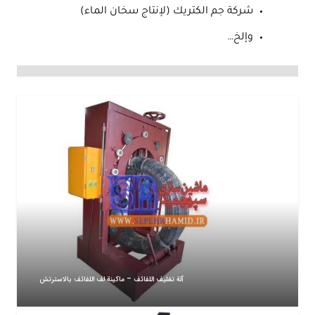
شركة جم الكتريك (لإنتاج سخان الماء)
وإلخ…
آلة تغليف اللفائف – ماكينة لف اللفائف بالاسترتش