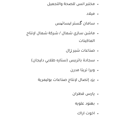
مختبر انس للصحة والتجميل
ميلاد
سامان گستر ایساتیس
ماشن سازي شمال / شركة شمال لإنتاج
الماكينات
صناعات شير ژال
سجادة باتريس (ستاره طلايي دليجان)
ويرا تريتا مدرن
يزد إتصال لإنتاج صناعات بوليمرية
پارس قطران
بهنود علويه
اخوت اراك