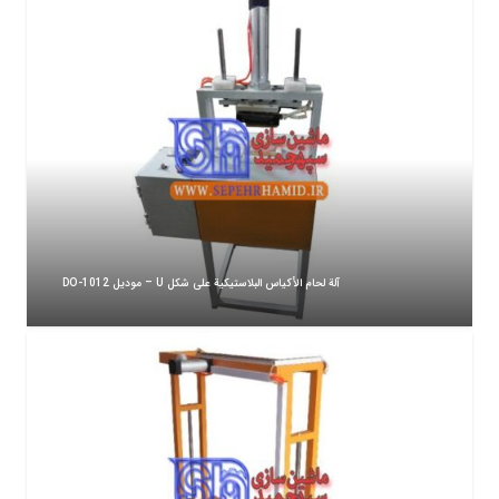
آلة لحام الأكياس البلاستيكية على شكل U – موديل DO-1012