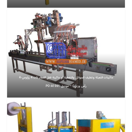
ماكينات التعبئة وتغليف السوائل والتغطية أو ماكينة قفل الغطاء ذات 4 رؤوس-4
رأس وزني) – موديل PO-A1001