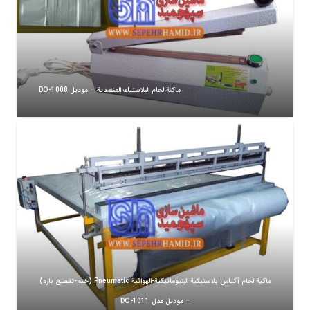
ماكنة لحام البلاستيك المنضدية – موديل DO-1008
ماكية لحام أكياس بلاستيكية البنيوماتيكية-الهوائية Pneumatic (ختم-تقطيع بارد)
– موديل مدل DO-1011