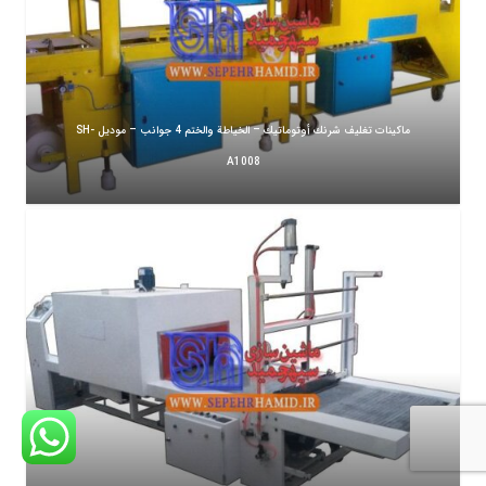
ماكينات تغليف شرنك أوتوماتيك – الخياطة والختم 4 جوانب – موديل SH-
A1008