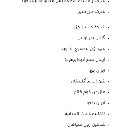
شركة راه فدك قطعه (من مجموعة إيساكو)
شركة خزر شير
شركة كانسر خزر
گلنان پوراتوس
سینا ژن لتصنيع الأدوية
آرمان سبز أديه(برفود)
ايران پیچ
شوراب ید گلستان
مازرون فوم قائم
ايران دلكو
777للصناعات الغذائية
شاهين روي سپاهان