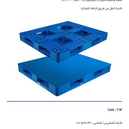
السعة وحجم الحاويات (الكونتينرات) 20 قدم : 374 pcs
قابلية النقل عن طريق الرافقة الشوكية
Code : P 113
الأبعاد/المقاييس/ المقاس: 130×110×15 cm