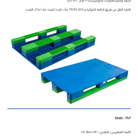
السعة وحجم الحاويات (الكونتينرات) 20 قدم : pcs 600
قابلية النقل عن طريق الرافعة الشوكية و Pallet jack جك باليت (بليت جك/جاك البليت
Mode : P106
الأبعاد/المقاييس/ المقاس: 120×100×15 cm