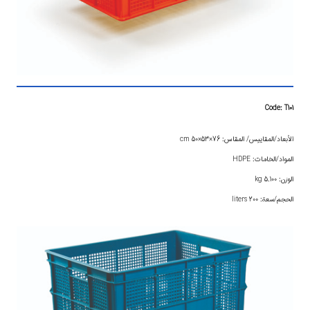
Code: T101
الأبعاد/المقاييس/ المقاس: 76×53×50 cm
المواد/الخامات: HDPE
الوزن: 5.100 kg
الحجم/سعة: 200 liters