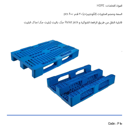
المواد/الخامات: HDPE
السعة وحجم الحاويات (الكونتينرات) 20 قدم :600 pcs
قابلية النقل عن طريق الرافعة الشوكية و Pallet jack جك باليت (بليت جك/جاك البليت
Code : P 110