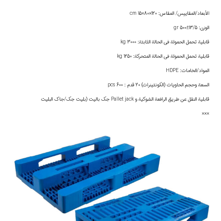
الأبعاد/المقاييس/ المقاس: 120×80×15 cm
الوزن: 13/5±500 gr
قابلية تحمل الحمولة في الحالة الثابتة: 3000 kg
قابلية تحمل الحمولة في الحالة المتحركة: 1250 kg
المواد/الخامات: HDPE
السعة وحجم الحاويات (الكونتينرات) 20 قدم : 600 pcs
قابلية النقل عن طريق الرافعة الشوكية و Pallet jack جك باليت (بليت جك/جاك البليت
×××