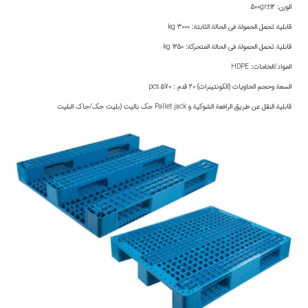
الوزن: 12±500gr
قابلية تحمل الحمولة في الحالة الثابتة: 3000 kg
قابلية تحمل الحمولة في الحالة المتحركة: 1250 kg
المواد/الخامات: HDPE
السعة وحجم الحاويات (الكونتينرات) 20 قدم : 570 pcs
قابلية النقل عن طريق الرافعة الشوكية و Pallet jack جك باليت (بليت جك/جاك البليت