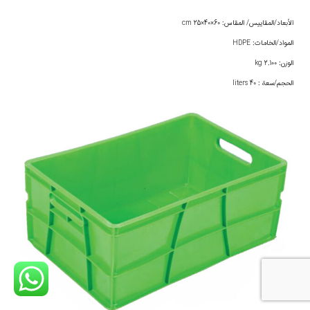
الأبعاد/المقاييس/ المقاس: 60×40×25 cm
المواد/الخامات: HDPE
الوزن: 2.100 kg
الحجم/سعة : 40 liters