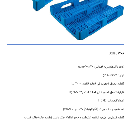
Code : P 108
الأبعاد/المقاييس/ المقاس: 120×100×15cm
الوزن: 16/7±500 gr
قابلية تحمل الحمولة في الحالة الثابتة: 3000 kg
قابلية تحمل الحمولة في الحالة المتحركة: 1250 kg
المواد/الخامات: HDPE
السعة وحجم الحاويات (الكونتينرات) 20 قدم : 570 pcs
قابلية النقل عن طريق الرافعة الشوكية و Pallet jack جك باليت (بليت جك/جاك البليت