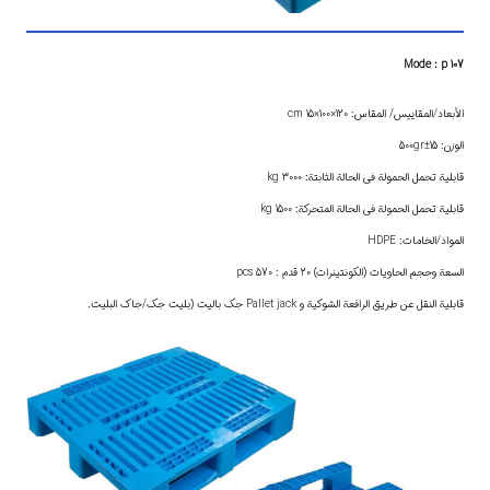
Mode : p 107
الأبعاد/المقاييس/ المقاس: 120×100×15 cm
الوزن: 15±500gr
قابلية تحمل الحمولة في الحالة الثابتة: 3000 kg
قابلية تحمل الحمولة في الحالة المتحركة: 1500 kg
المواد/الخامات: HDPE
السعة وحجم الحاويات (الكونتينرات) 20 قدم : 570 pcs
قابلية النقل عن طريق الرافعة الشوكية و Pallet jack جك باليت (بليت جك/جاك البليت.