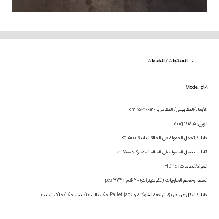
المنتجات / الخدمات
:
Mode: p101
الأبعاد/المقاييس/ المقاس: 130×110×15 cm
الوزن: 18.5±500gr
قابلية تحمل الحمولة في الحالة الثابتة:5000 kg
قابلية تحمل الحمولة في الحالة المتحركة: 1500 kg
المواد/الخامات: HDPE
السعة وحجم الحاويات (الكونتينرات) 20 قدم : 374 pcs
قابلية النقل عن طريق الرافعة الشوكية و Pallet jack جك باليت (بليت جك/جاك البليت