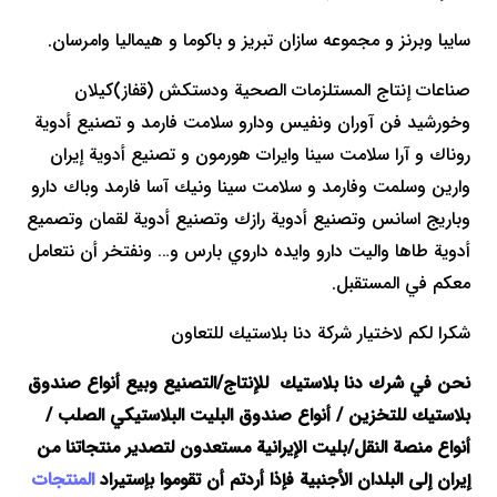
سايبا وبرنز و مجموعه سازان تبريز و باكوما و هيماليا وامرسان.
صناعات إنتاج المستلزمات الصحية ودستكش (قفاز)كيلان
وخورشيد فن آوران ونفيس ودارو سلامت فارمد و تصنيع أدوية
روناك و آرا سلامت سينا وايرات هورمون و تصنيع أدوية إيران
وارين وسلمت وفارمد و سلامت سينا ونيك آسا فارمد وباك دارو
وباريج اسانس وتصنيع أدوية رازك وتصنيع أدوية لقمان وتصميع
أدوية طاها واليت دارو وايده داروي بارس و… ونفتخر أن نتعامل
معكم في المستقبل.
شكرا لكم لاختيار شركة دنا بلاستيك للتعاون
نحن في شرك دنا بلاستيك للإنتاج
/التصنيع وبيع
أنواع صندوق
بلاستيك للتخزين / أنواع صندوق البليت البلاستيكي الصلب /
أنواع منصة النقل/بليت
الإيرانية مستعدون لتصدير منتجاتنا من
إيران إلى البلدان الأجنبية فإذا أردتم أن تقوموا بإستيراد
المنتجات