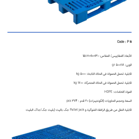
Code : P 111
الأبعاد/المقاييس/ المقاس: 130×110×15cm
الوزن: 18±500 gr
قابلية تحمل الحمولة في الحالة الثابتة: 5000 kg
قابلية تحمل الحمولة في الحالة المتحركة: 1700 kg
المواد/الخامات: HDPE
السعة وحجم الحاويات (الكونتينرات) 20 قدم : 374 pcs
قابلية النقل عن طريق الرافقة الشوكية و Pallet jack جك باليت (بليت جك/جاك البليت