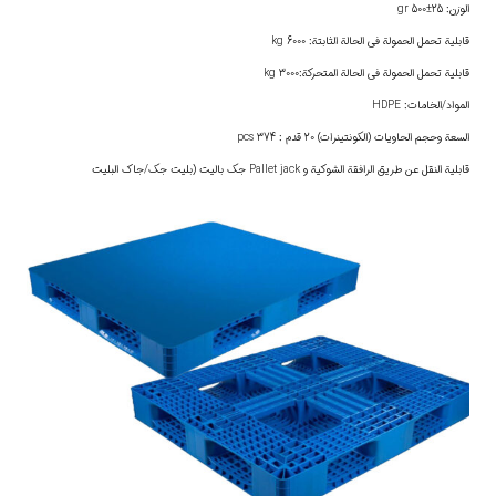
الوزن: 25±500 gr
قابلية تحمل الحمولة في الحالة الثابتة: 6000 kg
قابلية تحمل الحمولة في الحالة المتحركة:3000 kg
المواد/الخامات: HDPE
السعة وحجم الحاويات (الكونتينرات) 20 قدم : 374 pcs
قابلية النقل عن طريق الرافقة الشوكية و Pallet jack جك باليت (بليت جك/جاك البليت