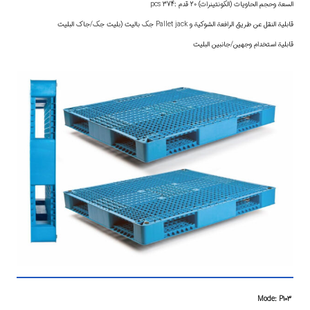
السعة وحجم الحاويات (الكونتينرات) 20 قدم :374 pcs
قابلية النقل عن طريق الرافعة الشوكية و Pallet jack جك باليت (بليت جك/جاك البليت
قابلية استخدام وجهين/جانبین البليت
Mode: P103