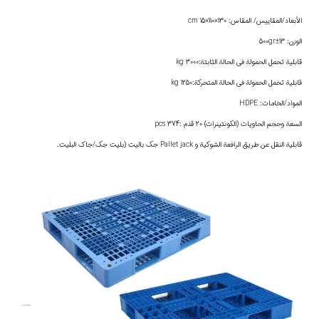
الأبعاد/المقاييس/ المقاس: 130×110×15 cm
الوزن: 13±500gr
قابلية تحمل الحمولة في الحالة الثابتة:3000 kg
قابلية تحمل الحمولة في الحالة المتحركة:1250 kg
المواد/الخامات: HDPE
السعة وحجم الحاويات (الكونتينرات) 20 قدم :374 pcs
قابلية النقل عن طريق الرافعة الشوكية و Pallet jack جك باليت (بليت جك/جاك البليت.