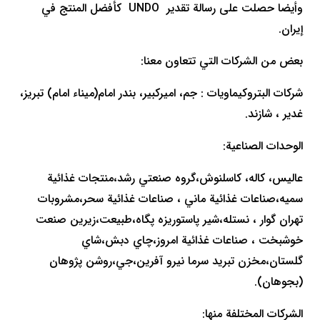
وأيضا حصلت على رسالة تقدير UNDO كأفضل المنتج في
إيران.
بعض من الشركات التي تتعاون معنا:
شركات البتروكيماويات : جم، اميركبير، بندر امام(ميناء امام) تبريز،
غدير ، شازند.
الوحدات الصناعية:
عاليس، كاله، كاسلنوش،گروه صنعتي رشد،منتجات غذائية
سميه،صناعات غذائية ماني ، صناعات غذائية سحر،مشروبات
تهران گوار ، نستله،شير پاستوريزه پگاه،طبيعت،زيرين صنعت
خوشبخت ، صناعات غذائية امروز،چاي دبش،شاي
گلستان،مخزن تبريد سرما نيرو آفرين،جي،روشن پژوهان
(بجوهان).
الشركات المختلفة منها: