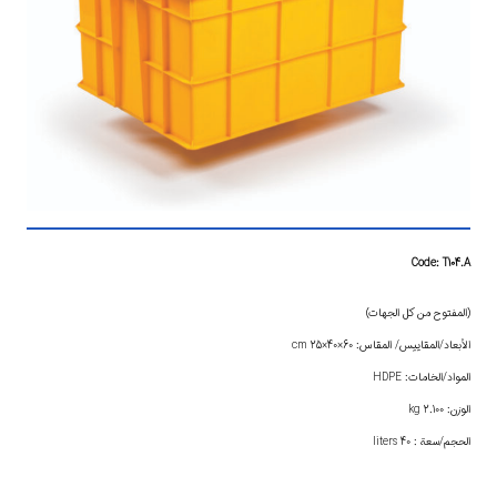
Code: T104.A
(المفتوح من كل الجهات)
الأبعاد/المقاييس/ المقاس: 60×40×25 cm
المواد/الخامات: HDPE
الوزن: 2.100 kg
الحجم/سعة : 40 liters