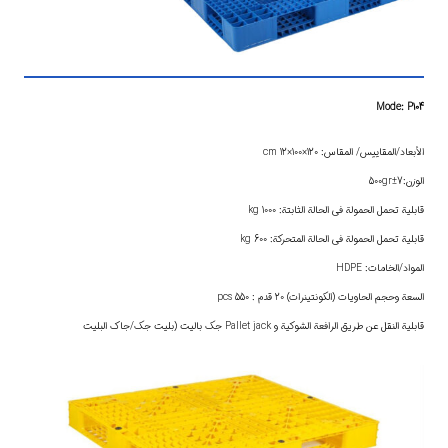
Mode: P104
الأبعاد/المقاييس/ المقاس: 120×100×12 cm
الوزن:7±500gr
قابلية تحمل الحمولة في الحالة الثابتة: 1000 kg
قابلية تحمل الحمولة في الحالة المتحركة: 600 kg
المواد/الخامات: HDPE
السعة وحجم الحاويات (الكونتينرات) 20 قدم : 550 pcs
قابلية النقل عن طريق الرافعة الشوكية و Pallet jack جك باليت (بليت جك/جاك البليت