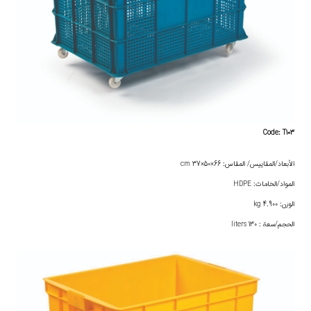
Code: T103
الأبعاد/المقاييس/ المقاس: 66×50×37 cm
المواد/الخامات: HDPE
الوزن: 4.900 kg
الحجم/سعة : 130 liters