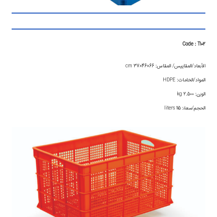
Code : T102
الأبعاد/المقاييس/ المقاس: 66×46×37 cm
المواد/الخامات: HDPE
الوزن: 2.500 kg
الحجم/سعة: 115 liters