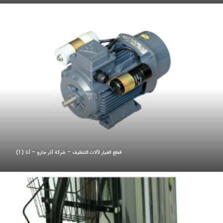
قطع الغيار لآلات التنظيف – شركة آذر جارو – آنا (1)