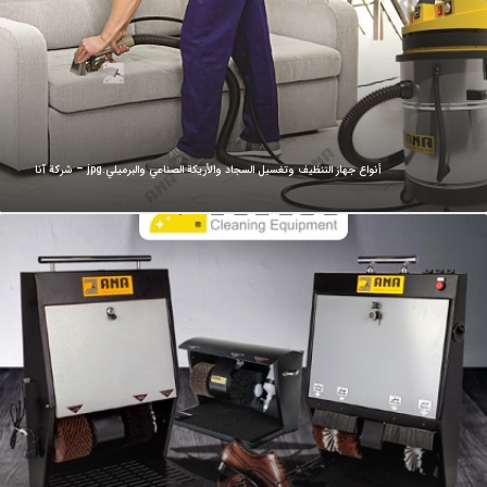
أنواع جهاز التنظيف وتغسيل السجاد والأريكة الصناعي والبرميلي.jpg – شركة آنا