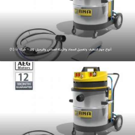
أنواع جهاز التنظيف وتغسيل السجاد والأريكة الصناعي والبرميلي.jpg – شركة آنا (1)