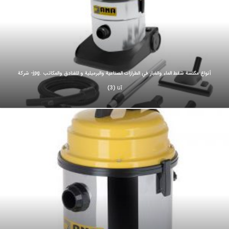
أنواع مكنسة شفط الماء والغبار في الطرازات الصناعية والبرميلية و للفنادق والمكاتب .jpg- شركة
آنا (3)