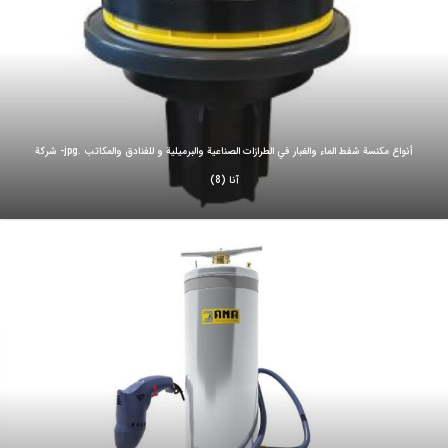
أنواع مكنسة شفط الماء والغبار في الطرازات الصناعية والبرميلية و للفنادق والمكاتب .jpg- شركة
آنا (8)