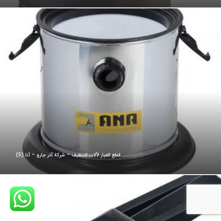
قطع الغيار لآلات التنظيف – شركة آذر جارو – آنا (5)