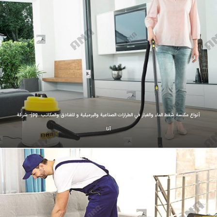
أنواع مكنسة شفط الماء والغبار في الطرازات الصناعية والبرميلية و للفنادق والمكاتب .jpg- شركة
آنا