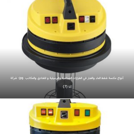
أنواع مكنسة شفط الماء والغبار في الطرازات الصناعية والبرميلية و للفنادق والمكاتب .jpg- شركة
آنا (7)