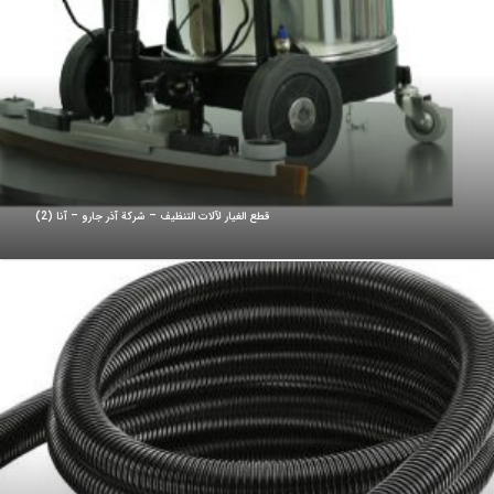
قطع الغيار لآلات التنظيف – شركة آذر جارو – آنا (2)