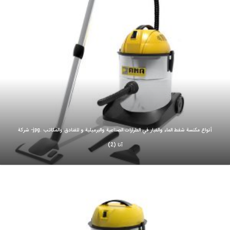
أنواع مكنسة شفط الماء والغبار في الطرازات الصناعية والبرميلية و للفنادق والمكاتب .jpg- شركة
آنا (2)