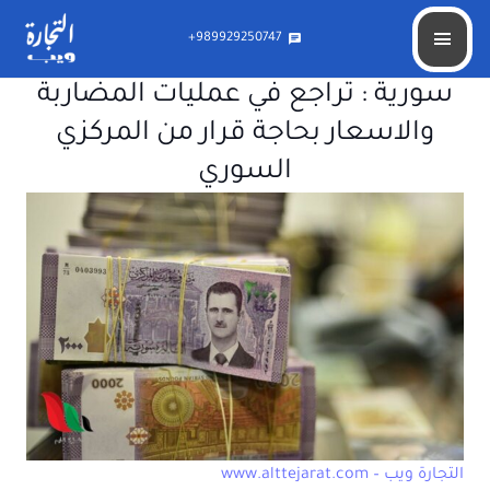
989929250747+
chat
سورية : تراجع في عمليات المضاربة
والاسعار بحاجة قرار من المركزي
السوري
التجارة ويب – www.alttejarat.com