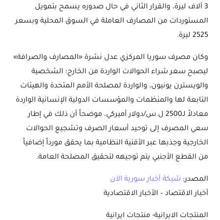
3 آلاف ليرة، والقرار الثاني في حال صدوره يسمح بتمويل
المستوردات من المصارف العاملة في السوق المحلية وبسعر
2525 ليرة.
وكان مصرف سوريا المركزي عدل نشرة «المصارف والصرافة»
ليصبح سعر شراء الحوالات الواردة من الخارج؛ الشخصية
والويسترن يونيون، والواردة لمصلحة الأمم المتحدة والهيئات
التابعة لها والمنظمات والمؤسسات الدولية الإنسانية الواردة
معادلاً لـ2500 ل.س/دولار أميركي، موضحاً أن ذلك في إطار
سعي المصرف إلى توحيد أسعار الصرف وتشجيع الحوالات
الخارجية وجذبها عبر الأقنية النظامية بما يحقق مورداً إضافياً
من القطع الأجنبي يتم توجيهه لتحقيق المصلحة العامة.
المصدر:
شبكة أخبار سورية الآن
أخبار الاقتصاد – الأخبار الاقتصادية
المنتجات الايرانية- منتجات ايرانية