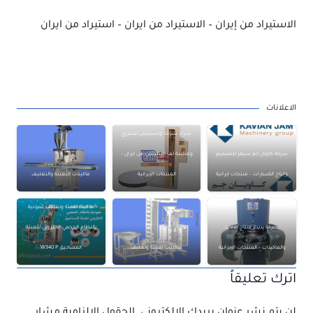
الاستيراد من إيران – الاستيراد من ايران – استيراد من ايران
الاعلانات
شراء شرنك واسترتش/ستريج
شركة كاويان جم سپهر للتصميم
وماكينة لف استرتش من ايران –
وإنتاج الكسارات – منتجات ايرانية
المنتجات الإيرانية
ماكينات التعبئة والتغليف
ماكينة تعبئة وتغليف عمودية
شركة پديدار لانتاج الآلات
بالنظام الحجمي الحلزوني لتعبئة
والماكينات – المنتجات الإيرانية
ماكينات تعبئة وتغليف
المساحيق W340 P
اترك تعليقاً
لن يتم نشر عنوان بريدك الإلكتروني.
الحقول الإلزامية مشار