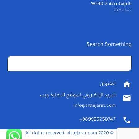
الأتوماتيكية W340 G
2025-11-27
Search Something
البحث
عن:
home
العنوان
البريد الإلكتروني لموقع التجارة ويب
mail
info@alttejarat.com
phone
989929250747+
© 2020 All rights reserved. alttejarat.com