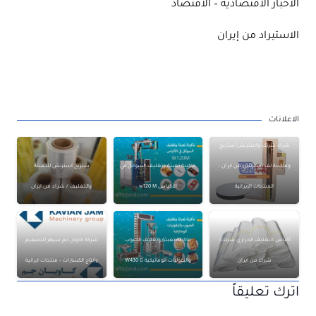
الأحبار الاقتصادية – الاقتصاد
الاستيراد من إيران
الاعلانات
شراء شرنك واسترتش/ستريج
وماكينة لف استرتش من ايران –
ماكينة تعبئة وتغليف السوائل في
ستريج استرتش للتعبئة
المنتجات الإيرانية
الأكياس w120 M
والتغليف / شراء من ايران
أكياس التغليف الحراري شرنك/
ماكينة تعبئة وتغليف الحبوب
شركة كاويان جم سپهر للتصميم
شراء من ايران
والبقوليات أتوماتيكية W430 G
وإنتاج الكسارات – منتجات ايرانية
اترك تعليقاً