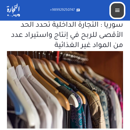
989929250747+
chat
سوريا : التجارة الداخلية تحدد الحد
الأقصى للربح في إنتاج واستيراد عدد
من المواد غير الغذائية