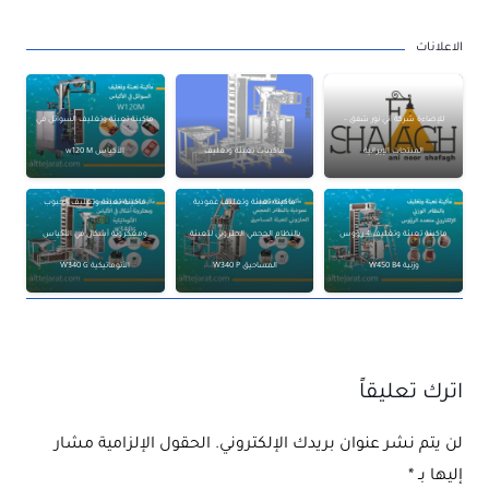
الاعلانات
للإضاءة شركة آني نور شفق –
ماكينة تعبئة وتغليف السوائل في
المنتجات الإيرانية
ماكينات تعبئة وتغليف
الأكياس w120 M
ماكينة تعبئة وتغليف عمودية
ماكينة تعبئة وتغليف الحبوب
ماكينة تعبئة وتغليف 4 رؤوس
بالنظام الحجمي الحلزوني لتعبئة
ومعكرونة أشكال في الأكياس
وزنية W450 B4
المساحيق W340 P
الأتوماتيكية W340 G
اترك تعليقاً
لن يتم نشر عنوان بريدك الإلكتروني.
الحقول الإلزامية مشار
إليها بـ
*