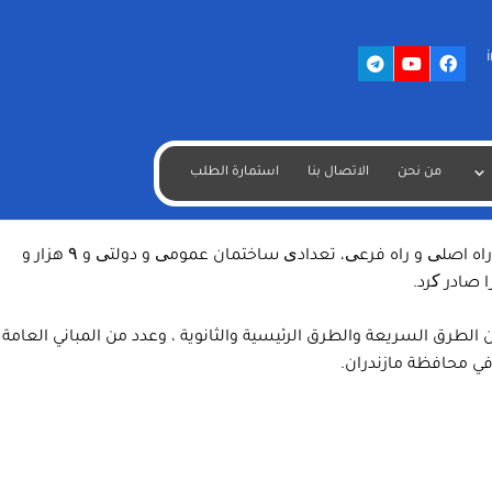
ال غرب/ ومازندران /شمال /وإيلام /غرب/ والايعاز بتنفيذ مشاريع
وخلال مراسم التدشين التي تمت برعاية الرئيس الايراني حسن روحاني أوعز بتدشين وتشغيل الخط الثاني لسكة حديد كرج – قزوين البالغ طوله 104 كيلومترات ، و 85 كيلومترًا من مشروع طريق سريع ، و 20 كيلومترًا
من نحن
الاتصال بنا
استمارة الطلب
من الطرق الرئيسية ، و 1300 وحدة سكنية لمشروع مهر الاسكاني، وتشييد مجموعة من المباني الحكومية في محافظة إيلام وطريق (ساري – تاكام) السريع ذي الأربعة مسارات بطول 17 كم و 354 وحدة سكنية
همچنین رئیس جمهور دستور آغاز عملیات اجرایی طرح اتصال ایلام به شبکه ریلی کشور، پروژه آزادراه نجف اشرف، احداث ۴۷۰ کیلومتر بزرگراه، راه اصلی و راه فرعی، تعدادی ساختمان عمومی و دولتی و ۹ هزار و
بالبدء بتنفيذ مشروع اتصال إيلام بشبكة السكك الحديدية في البلاد ، ومشروع طريق النجف الأشرف السريع ، ومد 470 كم من الطرق السريعة والطرق الرئيسية والثانوية ، وعدد من المباني العامة