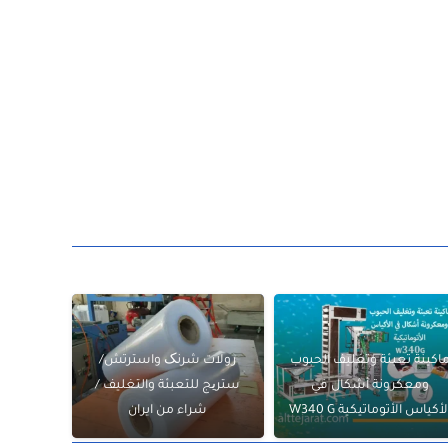
اكينة تعبئة وتغليف الحبوب
رولات شرنک واسترتش/
ومعكرونة أشكال في
ستریج للتعبئة والتغليف /
لأكياس الأتوماتيكية W340 G
شراء من ايران