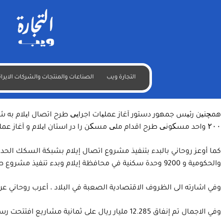
تدشين وتنفيذ مشاريع وطنية برعاية وزارة الطرق والاسكان الايرانية
تم اليوم الخميس تدشين عدد من المشاريع الوطنية التي نفذتها وزارة ا
جديدة بحضو ر الرئيس حسن روحاني عبر دائرة الفيديو المغلقة.
التجارة ويب
الصناعات والمنتجات والشركات الايران
لمشروع مهر الاسكاني و 16 كم من الطرق السريعة في محافظة مازندران.
۲۰۰ واحد مسکونی طرح اقدام ملی مسکن را در استان ایلام و آغاز عملیات اجرایی آزادراه قائم‌شهر- ساری و باند دوم محور دزدبن به مرزن‌آباد را صادر کرد.
والحكومية و 9200 وحدة سكنية في محافظة إيلام وبدء تنفيذ مشروع طريق قائم شهر-ساري السريع والممر الثاني لمحور دزدبن إلى مرزن آباد في محافظة مازندران.
وفي اشارته الى الظروف الاقتصادية الصعبة في البلاد ، أعرب روحاني ع
وفي الاجمال تم إنفاق 12.285 مليار ريال على ثمانية مشاريع افتتحت رسميًا اليوم ، مما خلق فرص عمل مباشرة لـ 2424 شخصًا.