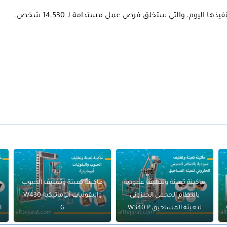
ماكينة تعبئة وتغليف عمودية
ماكينة تعبئة وتغليف الحبوب
م
بالنظام الحجمي الحلزوني
والبقوليات أتوماتيكية W430
لتعبئة المساحيق W340 P
G
ا