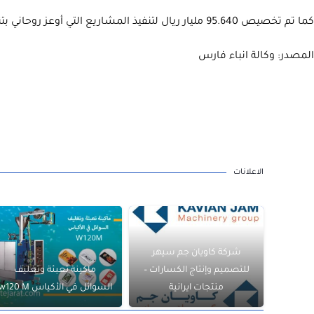
كما تم تخصيص 95.640 مليار ريال لتنفيذ المشاريع التي أوعز روحاني بتنفيذها اليوم، والتي ستخلق فرص عمل مستدامة لـ 14،530 شخص.
المصدر: وكالة انباء فارس
الاعلانات
شركة كاويان جم سپهر
للتصميم وإنتاج الكسارات –
ماكينة تعبئة وتغليف
منتجات ايرانية
السوائل في الأكياس w120 M