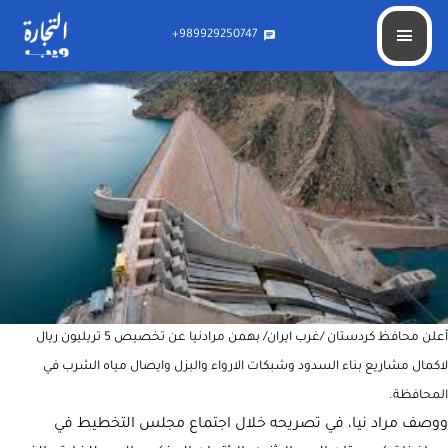
تخصيص مبلغ کبیر لاكمال مشاريع بناء السدود والارواء في غرب ايران
989929250747+
chat
أعلن محافظ كردستان /غرب ايران/ بهمن مرادنيا عن تخصيص 5 تريليون ريال
لاكمال مشاريع بناء السدود وشبكات الارواء والبزل وايصال مياه الشرب في
المحافظة.
ووصف مراد نيا، في تصريحه خلال اجتماع مجلس التخطيط في