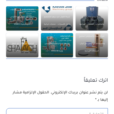
الاعلانات
ماكينة تعبئة وتغليف الحبوب
شركة پديدار لانتاج الآلات
شركة كاويان جم سپهر للتصميم
ومعكرونة أشكال في الأكياس
والماكينات – المنتجات الإيرانية
وإنتاج الكسارات – منتجات ايرانية
الأتوماتيكية W340 G
شراء شرنك واسترتش/ستريج
وماكينة لف استرتش من ايران –
ماكينة تعبئة وتغليف 4 رؤوس
للإضاءة شركة آني نور شفق –
المنتجات الإيرانية
وزنية W450 B4
المنتجات الإيرانية
اترك تعليقاً
لن يتم نشر عنوان بريدك الإلكتروني.
الحقول الإلزامية مشار
إليها بـ
*