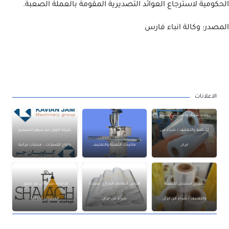
الحكومية لاسترجاع العوائد التصديرية المقومة بالعملة الصعبة.
المصدر: وكالة انباء فارس
الاعلانات
رولات شرنک واسترتش/ستریج
للتعبئة والتغليف / شراء من
شركة كاويان جم سپهر للتصميم
ايران
ماكينات التعبئة والتغليف
وإنتاج الكسارات – منتجات ايرانية
ستريج استرتش للتعبئة
أكياس التغليف الحراري شرنك/
للإضاءة شركة آني نور شفق –
والتغليف / شراء من ايران
شراء من ايران
المنتجات الإيرانية