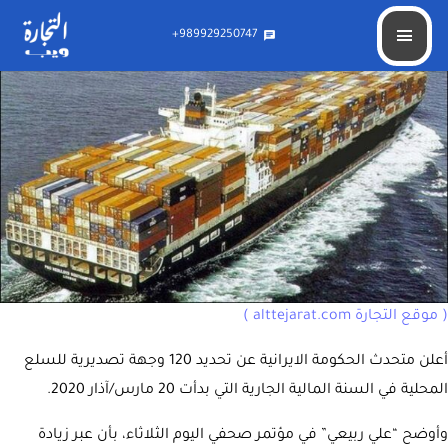
تحديد 120 وجهة تصديرية للسلع الايرانية
989929250747+
chat
( موقع التجارة alttejarat.com )
أعلن متحدث الحكومة الايرانية عن تحديد 120 وجهة تصديرية للسلع
المحلية في السنة المالية الجارية التي بدأت 20 مارس/آذار 2020.
وأوضح “علي ربيعي” في مؤتمر صحفي اليوم الثلاثاء، بأن عبر زيادة