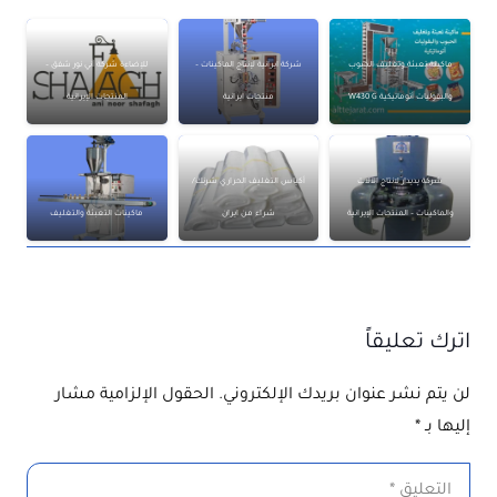
ماكينة تعبئة وتغليف الحبوب
شركة ايرانية لإنتاج الماكينات –
للإضاءة شركة آني نور شفق –
والبقوليات أتوماتيكية W430 G
منتجات ايرانية
المنتجات الإيرانية
شركة پديدار لانتاج الآلات
أكياس التغليف الحراري شرنك/
والماكينات – المنتجات الإيرانية
شراء من ايران
ماكينات التعبئة والتغليف
اترك تعليقاً
لن يتم نشر عنوان بريدك الإلكتروني.
الحقول الإلزامية مشار
إليها بـ
*