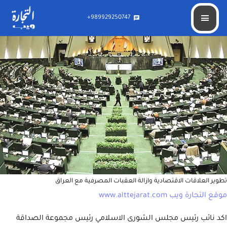
تطوير العلاقات الاقتصادية وازالة العقبات المصرفية مع العراق
989929250747+
chat
تطوير العلاقات الاقتصادية وازالة العقبات المصرفية مع العراق
موقع التجارة ويب www.alttejarat.com
اكد نائب رئيس مجلس الشورى الاسلامي رئيس مجموعة الصداقة