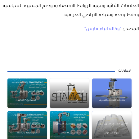
العلاقات الثنائية وتنمية الروابط الاقتصادية ودعم المسيرة السياسية
وحفظ وحدة وسيادة الاراضي العراقية.
المصدر:
“وكالة انباء فارس”
الاعلانات
ماكينة تعبئة وتغليف عمودية
للإضاءة شركة آني نور شفق –
بالنظام الحجمي الحلزوني لتعبئة
ماكينات التعبئة والتغليف
المنتجات الإيرانية
المساحيق W340 P
ماكينة تعبئة وتغليف الحبوب
أكياس التغليف الحراري شرنك/
ماكينة تعبئة وتغليف السوائل في
ومعكرونة أشكال في الأكياس
شراء من ايران
الأكياس w120 M
الأتوماتيكية W340 G