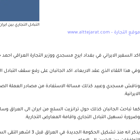
التبادل التجاري بين ايرا
موقع التجارة – www.alttejarat.com
اكد السفير الايراني في بغداد ايرج مسجدي ووزير التجارة العراقي احمد حسين عبيد
وفي هذا اللقاء الذي عقد الاربعاء، اكد الجانبان على رفع سقف التبادل التجاري بين البلدين الى 20 مليار دولار، وتباحثا حول تعديل الميزان التجاري الذ
وناقش مسجدي وعبيد كذلك مسالة الاستفادة من مصادر العملة الصعبة ا
الايرانية.
كما تباحث الجانبان كذلك حول ترانزيت السلع من ايران الى العراق وسا
وضرورة تسهيل التبادل التجاري واقامة المعارض التجارية.
يذكر انه منذ تشكيل ا