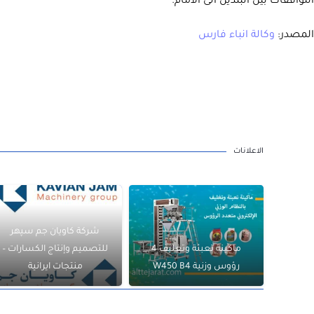
التوافقات بين البلدين الى الامام.
المصدر:
وكالة انباء فارس
الاعلانات
شركة كاويان جم سپهر
ماكينة تعبئة وتغليف 4
للتصميم وإنتاج الكسارات –
رؤوس وزنية W450 B4
منتجات ايرانية