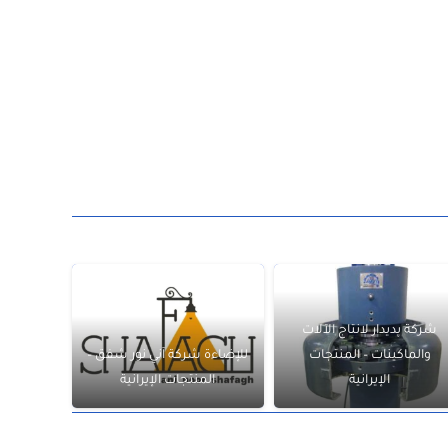
شركة پديدار لانتاج الآلات
والماكينات – المنتجات
للإضاءة شركة آني نور شفق –
الإيرانية
المنتجات الإيرانية