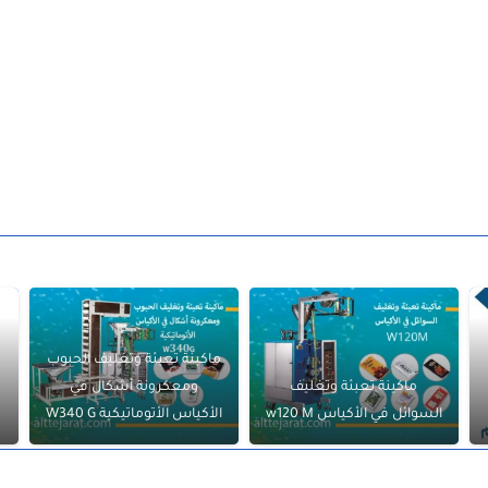
ماكينة تعبئة وتغليف الحبوب
ماكينة تعبئة وتغليف
ومعكرونة أشكال في
السوائل في الأكياس w120 M
الأكياس الأتوماتيكية W340 G