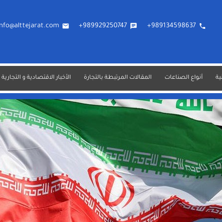
info@alttejarat.com
email
989929250747+
chat
989134598637+
phone
ية
أنواع الصناعات
المقالات المرتبطة بالتجارة
الأخبار الاقتصادية و التجارية