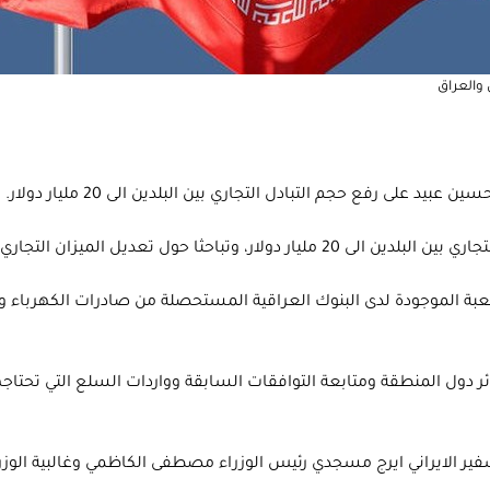
ن والعراق
 على رفع حجم التبادل التجاري بين البلدين الى 20 مليار دولار.
ي يميل لصالح الجمهورية الاسلامية الايرانية.
لموجودة لدى البنوك العراقية المستحصلة من صادرات الكهرباء والغاز
ئر دول المنطقة ومتابعة التوافقات السابقة وواردات السلع التي تحتاج
لحكومة الجديدة في العراق قبل 3 اشهر التقى السفير الايراني ايرج مسجدي رئيس الوزراء مصطف