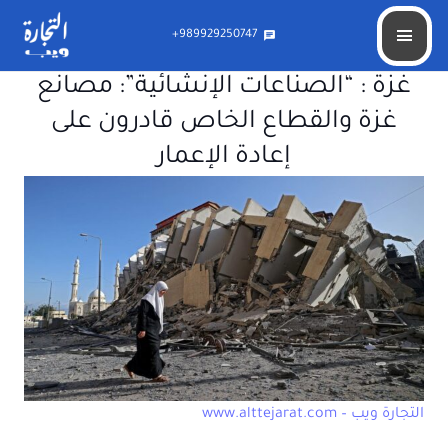
989929250747+
chat
غزة : “الصناعات الإنشائية”: مصانع
غزة والقطاع الخاص قادرون على
إعادة الإعمار
التجارة ويب – www.alttejarat.com