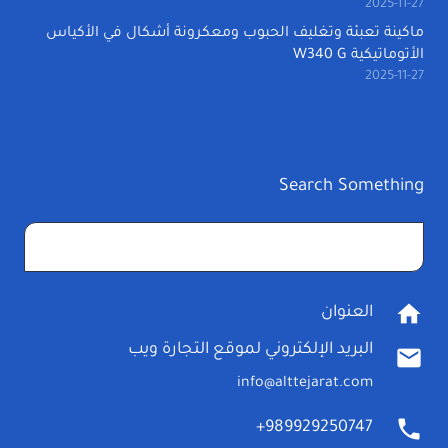
2025-11-27
ماكينة تعبئة وتغليف الحبوب ومعكرونة أشكال في الأكياس
الأتوماتيكية W340 G
2025-11-27
Search Something
البحث
عن:
home
العنوان
البريد الإلكتروني لموقع التجارة ويب
mail
info@alttejarat.com
phone
989929250747+