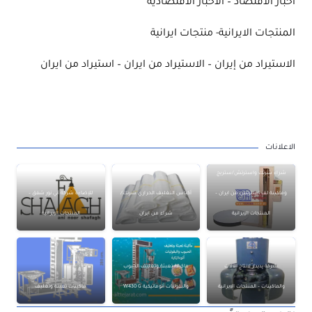
أخبار الاقتصاد – الأخبار الاقتصادية
المنتجات الايرانية- منتجات ايرانية
الاستيراد من إيران – الاستيراد من ايران – استيراد من ايران
الاعلانات
شراء شرنك واسترتش/ستريج
وماكينة لف استرتش من ايران –
أكياس التغليف الحراري شرنك/
للإضاءة شركة آني نور شفق –
المنتجات الإيرانية
شراء من ايران
المنتجات الإيرانية
شركة پديدار لانتاج الآلات
ماكينة تعبئة وتغليف الحبوب
والماكينات – المنتجات الإيرانية
والبقوليات أتوماتيكية W430 G
ماكينات تعبئة وتغليف