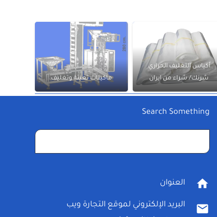
أكياس التغليف الحراري
شرنك/ شراء من ايران
ماكينات تعبئة وتغليف
Search Something
البحث
عن:
home
العنوان
البريد الإلكتروني لموقع التجارة ويب
mail