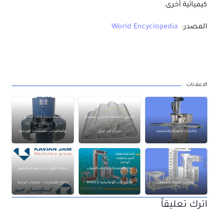
كيميائية أخرى.
المصدر:
World Encyclopedia
الاعلانات
أكياس التغليف الحراري شرنك/
شركة پديدار لانتاج الآلات
ماكينات التعبئة والتغليف
شراء من ايران
والماكينات – المنتجات الإيرانية
ماكينة تعبئة وتغليف الحبوب
شركة كاويان جم سپهر للتصميم
ماكينات تعبئة وتغليف
والبقوليات أتوماتيكية W430 G
وإنتاج الكسارات – منتجات ايرانية
اترك تعليقاً