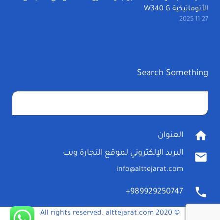
الأتوماتيكية W340 G
2025-11-27
Search Something
البحث
عن:
home
العنوان
البريد الإلكتروني لموقع التجارة ويب
mail
info@alttejarat.com
phone
989929250747+
© 2020 All rights reserved. alttejarat.com