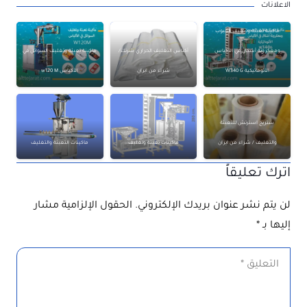
الاعلانات
ماكينة تعبئة وتغليف الحبوب
ومعكرونة أشكال في الأكياس
أكياس التغليف الحراري شرنك/
ماكينة تعبئة وتغليف السوائل في
الأتوماتيكية W340 G
شراء من ايران
الأكياس w120 M
ستريج استرتش للتعبئة
والتغليف / شراء من ايران
ماكينات تعبئة وتغليف
ماكينات التعبئة والتغليف
اترك تعليقاً
لن يتم نشر عنوان بريدك الإلكتروني.
الحقول الإلزامية مشار
إليها بـ
*