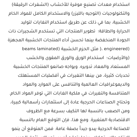
استخدام معدات تصنيع موفرة للأخشاب (الشفرات الرقيقة)
والتكنولوجيات (التوجيه بالليزر) والاستخدام الكامل للمواد الخام
الخشبية، بما في ذلك عن طريق استخدام النفايات لتوليد
الحرارة والطاقة؛ تطوير المنتجات التي تستخدم الشجيرات ذات
الجودة المنخفضة بينما تحسن أداء المنتجات الخشبية المجهزة
(engineered ،( مثل الحزم الخشبية (beams laminated
(والأرضيات؛ استخدام الورق والورق المقوى والخشب
المستعاد والمعاد تدويره. ويواجه صانعو المنتجات الخشبية
تحديات كثيرة، من بينها التغيرات في أفضليات المستهلك
والديموغرافيات العالمية والتنافس على الموارد والمواد
المتنافسة والتغيرات في ملكية الغابات التي توفر المواد الخام.
وتحتاج الصناعات الحرجية عادة إلى استثمارات رأسمالية كبيرة،
ومن الصعب بالنسبة لها التكيف بسرعة مع الظروف
الاقتصادية المتغيرة. ومع هذا، فإن التوقع العام بالنسبة
للصناعة الحرجية يبدو جيداً بصفة عامة. فمن المتوقع أن ينمو