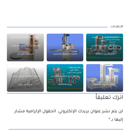
الاعلانات
ماكينة تعبئة وتغليف الحبوب
شراء شرنك واسترتش/ستريج
ومعكرونة أشكال في الأكياس
وماكينة لف استرتش من ايران –
الأتوماتيكية W340 G
ماكينات التعبئة والتغليف
المنتجات الإيرانية
ماكينة تعبئة وتغليف 4 رؤوس
أكياس التغليف الحراري شرنك/
ماكينات تعبئة وتغليف
وزنية W450 B4
شراء من ايران
اترك تعليقاً
لن يتم نشر عنوان بريدك الإلكتروني.
الحقول الإلزامية مشار
إليها بـ
*