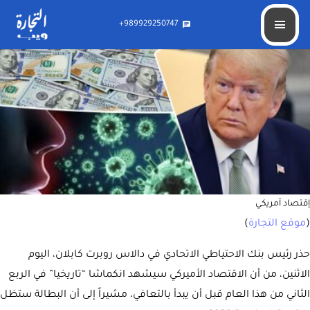
اقتصاد أميركا أمام انكماش تاريخي في الربع الثاني من 2020
989929250747+
chat
إقتصاد أمريكي
(
موقع التجارة
)
حذر رئيس بنك الاحتياطي الاتحادي في دالاس روبرت كابلان، اليوم
الاثنين، من أن الاقتصاد الأميركي سيشهد انكماشا “تاريخيا” في الربع
الثاني من هذا العام قبل أن يبدأ بالتعافي، مشيراً إلى أن البطالة ستظل