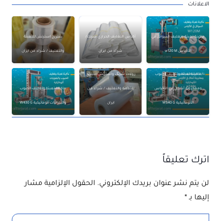
الاعلانات
ماكينة تعبئة وتغليف السوائل في
أكياس التغليف الحراري شرنك/
ستريج استرتش للتعبئة
الأكياس w120 M
شراء من ايران
والتغليف / شراء من ايران
ماكينة تعبئة وتغليف الحبوب
رولات شرنک واسترتش/ستریج
ومعكرونة أشكال في الأكياس
للتعبئة والتغليف / شراء من
ماكينة تعبئة وتغليف الحبوب
الأتوماتيكية W340 G
ايران
والبقوليات أتوماتيكية W430 G
اترك تعليقاً
لن يتم نشر عنوان بريدك الإلكتروني.
الحقول الإلزامية مشار
إليها بـ
*