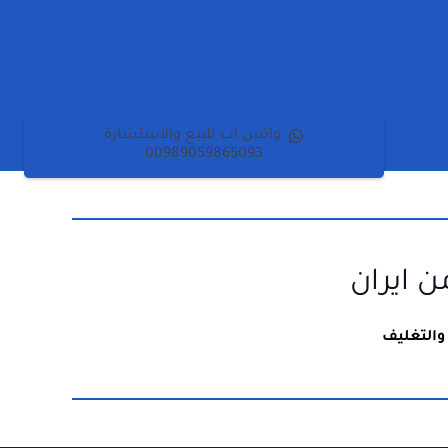
واتس اب للبيع والاستشارة
00989059865093
 ايران
والتغليف