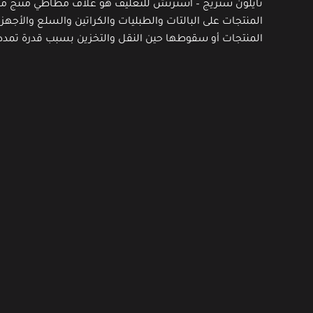
نايلون ستريج – استرتش للتغليف هو غلاف مطاطي منتج من
المنتجات على البالتات والطبليات والكراتين والسلع والأجه
المنتجات أو سقوطها حين النقل والتخزين بسبب قدرة تمدد 