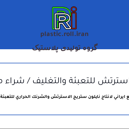
plastic.roll.iran
گروه تولیدی پلاستیک
سترتش للتعبئة والتغليف / شراء من
ايراني لانتاج نایلون ستريج الاسترتش والشرنك الحراري للتعبئة 