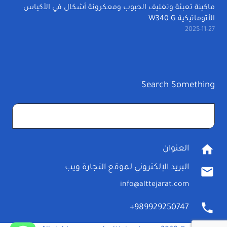
ماكينة تعبئة وتغليف الحبوب ومعكرونة أشكال في الأكياس
الأتوماتيكية W340 G
2025-11-27
Search Something
البحث
عن:
home
العنوان
البريد الإلكتروني لموقع التجارة ويب
mail
info@alttejarat.com
phone
989929250747+