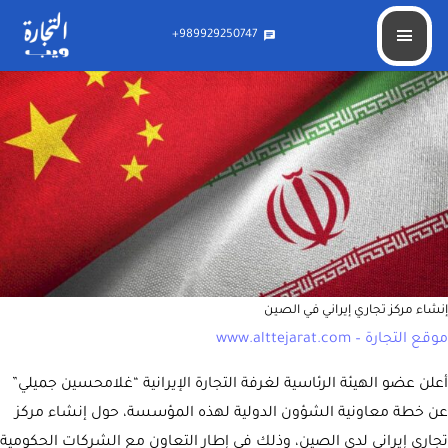
إيران تنشىء مركزا تجاريا في الصين
989929250747+
chat
إنشاء مركز تجاري إيراني في الصين
موقع التجارة – www.alttejarat.com
أعلن عضو الهيئة الرئاسية لغرفة التجارة الإيرانية “غلامحسين جميلي”
عن خطة معاونية الشؤون الدولية لهذه المؤسسة، حول إنشاء مركز
تجاري إيراني لدى الصين، وذلك في إطار التعاون مع الشركات الحكومية