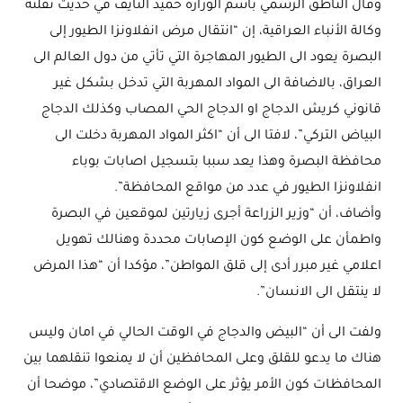
وقال الناطق الرسمي باسم الوزارة حميد النايف في حديث نقلته
وكالة الأنباء العراقية، إن “انتقال مرض انفلاونزا الطيور إلى
البصرة يعود الى الطيور المهاجرة التي تأتي من دول العالم الى
العراق، بالاضافة الى المواد المهربة التي تدخل بشكل غير
قانوني كريش الدجاج او الدجاج الحي المصاب وكذلك الدجاج
البياض التركي”، لافتا الى أن “اكثر المواد المهربة دخلت الى
محافظة البصرة وهذا يعد سببا بتسجيل اصابات بوباء
انفلاونزا الطيور في عدد من مواقع المحافظة”.
وأضاف، أن “وزير الزراعة أجرى زيارتين لموقعين في البصرة
واطمأن على الوضع كون الإصابات محددة وهنالك تهويل
اعلامي غير مبرر أدى إلى قلق المواطن”، مؤكدا أن “هذا المرض
لا ينتقل الى الانسان”.
ولفت الى أن “البيض والدجاج في الوقت الحالي في امان وليس
هناك ما يدعو للقلق وعلى المحافظين أن لا يمنعوا تنقلهما بين
المحافظات كون الأمر يؤثر على الوضع الاقتصادي”، موضحا أن