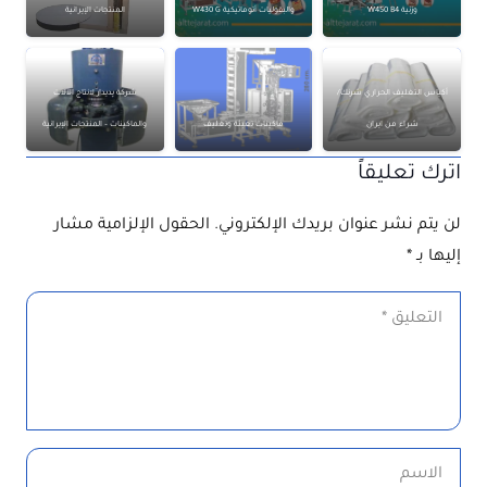
وزنية W450 B4
والبقوليات أتوماتيكية W430 G
المنتجات الإيرانية
أكياس التغليف الحراري شرنك/
شركة پديدار لانتاج الآلات
شراء من ايران
ماكينات تعبئة وتغليف
والماكينات – المنتجات الإيرانية
اترك تعليقاً
لن يتم نشر عنوان بريدك الإلكتروني.
الحقول الإلزامية مشار
إليها بـ
*