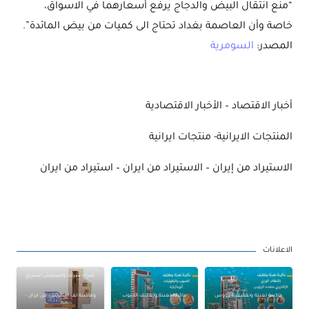
“منع انتقال البيض والدجاج يرفع أسعارهما في الاسواق،
خاصة وأن العاصمة بغداد تحتاج الى كميات من بيض المائدة”.
المصدر:
السومرية
أخبار الاقتصاد – الأخبار الاقتصادية
المنتجات الايرانية- منتجات ايرانية
الاستيراد من إيران – الاستيراد من ايران – استيراد من ايران
الاعلانات
شراء شرنك واسترتش/ستريج
ماكينة تعبئة وتغليف 4 رؤوس
ماكينة تعبئة وتغليف الحبوب
وماكينة لف استرتش من ايران –