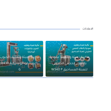
الاعلانات
ماكينة تعبئة وتغليف عمودية
ماكينة تعبئة وتغليف الحبوب
بالنظام الحجمي الحلزوني
والبقوليات أتوماتيكية W430
لتعبئة المساحيق W340 P
G