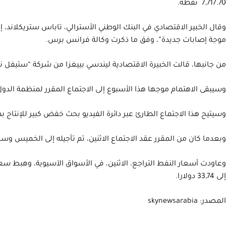
7,717.70 نقطة.
وقال الخبير الاقتصادي في البنك الوطني الأسترالي، تاباس ستريكلاند، 
موجة إصابات جديدة”، وفق ما ذكرت وكالة فرانس برس.
من جانبها، قالت الخبيرة الاقتصادية ليندسي بييغزا من شركة “ستيفل نيك
وسيبقى الاهتمام موجها هذا الأسبوع إلى الاجتماع المقرر لمنظمة الدول
وسيتيح هذا الاجتماع الطارئ عبر دائرة الفيديو بحث خفض كبير للإنتاج بمستوى 10 ملايين برميل في اليوم، وهو ما طرحه الرئيس الروسي فلاديمي
وبعدما كان من المقرر عقد الاجتماع الاثنين، تم تأجيله إلى الخميس
إلى 33,74 دولارا.
المصدر: skynewsarabia