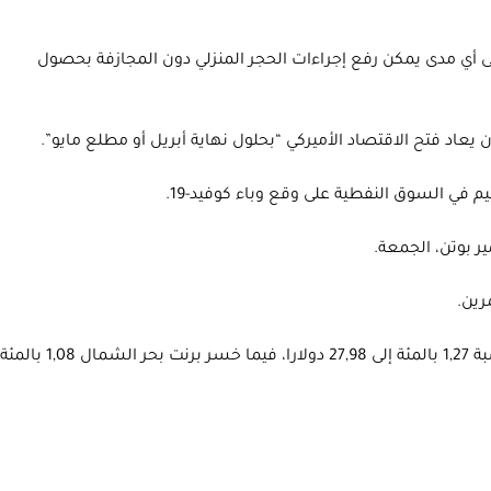
إلى أي مدى يمكن رفع إجراءات الحجر المنزلي دون المجازفة بحصول
 يعاد فتح الاقتصاد الأميركي “بحلول نهاية أبريل أو مطلع مايو”.
 في السوق النفطية على وقع وباء كوفيد-19.
رين.
وعاودت أسعار النفط التراجع، الاثنين، في الأسواق الآسيوية، وهبط سعر خام غرب تكساس الوسيط قرابة الساعة 7,30 بتوقيت غرينيتش بنسبة 1,27 بالمئة إلى 27,98 دولارا، فيما خسر برنت بحر الشمال 1,08 بالمئة