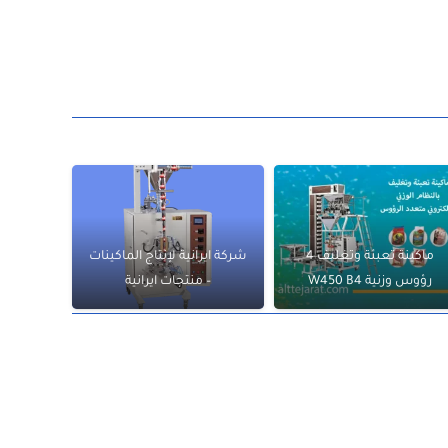
ماكينة تعبئة وتغليف 4
شركة ايرانية لإنتاج الماكينات
رؤوس وزنية W450 B4
– منتجات ايرانية