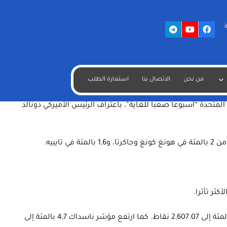
با، فيما تدنت أسعار النفط بعد إرجاء اجتماع مقرر لمنظمة أوبك ودول
داد الضحايا، لا سيما في إيطاليا وإسبانيا وفرنسا، مما بعث الأمل في أن يكون الوباء بدأ ينحسر في هذه
من نحن
الاتصال بنا
استمارة الطلب
راليا، فيما تترقب الولايات المتحدة “أسبوعا صعبا للغاية”، باعتراف الرئيس الأميركي دونالد
وارتفع مؤشر “داو جونز” الصناعي 5 بالمئة إلى 22,113.97 نقطة في أول 46 دقيقة من الجلسة، كذلك ارتفع مؤشر “إس أند بي 500” بنسبة 4,8 بالمئة إلى 2,607.07 نقاط. كما ارتفع مؤشر ناسداك 4,7 بالمئة إلى