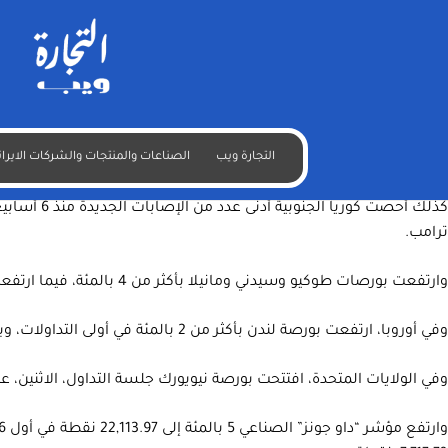
موقع التجارة ويب – alttejarat.com
بدأت الأسواق المالية الآسيوية الأسبوع، الاثنين، بانتعاش على وقع تر
شريكة.
التجارة ويب
الصناعات والمنتجات والشركات الايران
القارة، وأثار ارتياحا في الأسواق المالية العالمية.
كذلك أحصت
ترامب.
وارتفعت بورصات طوكيو وسيدني ومانيلا بأكثر من 4 بالمئة، فيما ارتفعت بورصات سيول وسنغافورة بنحو 4 بالمئة. وبلغت نسبة الارتفاع أكثر من 2 بالمئة في هونغ كونغ وجاكرتا، و1,6 بالمئة في تايبيه.
وفي أوروبا، ارتفعت بورصة لندن بأكثر من 2 بالمئة في أولى التداولات، وبورصة فرانكفورت بأكثر من 4 بالمئة، وبورصة باريس بأكثر من 3 بالمئة.
وفي الولايات المتحدة، افتتحت بورصة نيويورك جلسة التداول، الاثنين، على ارتفاع، على خلفية