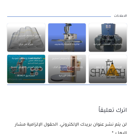
الاعلانات
شركة پديدار لانتاج الآلات
أكياس التغليف الحراري شرنك/
والماكينات – المنتجات الإيرانية
ماكينات التعبئة والتغليف
شراء من ايران
شراء شرنك واسترتش/ستريج
ماكينة تعبئة وتغليف عمودية
للإضاءة شركة آني نور شفق –
وماكينة لف استرتش من ايران –
بالنظام الحجمي الحلزوني لتعبئة
المنتجات الإيرانية
المنتجات الإيرانية
المساحيق W340 P
اترك تعليقاً
لن يتم نشر عنوان بريدك الإلكتروني.
الحقول الإلزامية مشار
إليها بـ
*