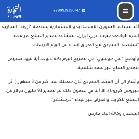
إستئناف تصدير السلع الايرانية للعراق عبر منفذ “شلمجة”
989929250747+
chat
منفذ شلمجه
أكد مساعد الشؤون الاقتصادية والاستثمارية بمنطقة “أروند” التجارية
الحرة الواقعة جنوب غربي ايران، إستئناف تصدير السلع عبر منفد
“شلمجة” الحدودي مع العراق ابتداء من اليوم الاربعاء.
وأوضح “علي موسوي” في تصريح اليوم بانه لاتوجد أية قيود تعترض
تصدير السلع عبر منفذ شلمجة.
وأشار الى أن المنفذ الحدودي كان معطلا منذ اكثر من 3 شهور ( إثر
فيروس كورونا)، الا أنه في غضون ذلك تم تصدير 93 مليون دولار من
السلع للكويت والعراق عبر ميناء “خرمشهر”.
المصدر: وكالة انباء فارس