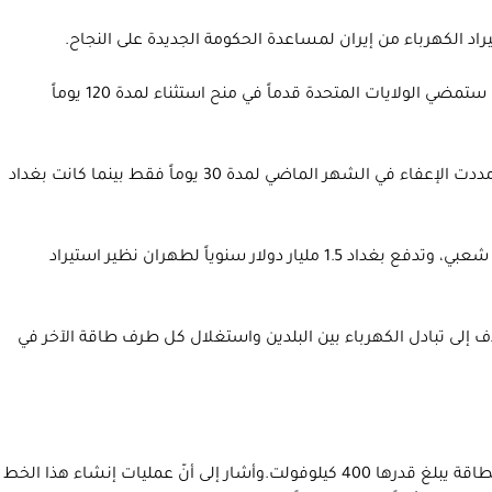
وقالت وزارة الخارجية الأميركية، في بيان بخصوص اتصال بين بومبيو ورئيس الوزراء العراقي الجديد مصطفى الكاظمي: “دعماً للحكومة الجديدة، ستمضي الولايات المتحدة قدماً في منح استثناء لمدة 120 يوماً
ومددت واشنطن مراراً الإعفاء الذي يسمح لبغداد باستخدام إمدادات الطاقة الإيرانية الضرورية لشبكتها للكهرباء لمدة 90 أو 120 يوماً. لكنها مددت الإعفاء في الشهر الماضي لمدة 30 يوماً فقط بينما كانت بغداد
وشهد العراق عجزاً في قطاع الطاقة خلال السنوات الماضية، رغم امتلاكه احتياطات كبيرة من النفط والغاز، حيث كان أحد أسباب تأجيج غضب شعبي، وتدفع بغداد 1.5 مليار دولار سنوياً لطهران نظير استيراد
الكهربائي بين الطرفين، والذي يهدف إلى تبادل الكهرباء بين البلدين واستغلال كل طرف طاقة الآخر في
وقال داود فرخزاد مدير الشركة، في تصريحات إعلامية، إنّ عملية مزامنة شبكتي الكهرباء العراقية والإيرانية تمت من خلال خط العمارة ـ كرخة، بطاقة يبلغ قدرها 400 كيلوفولت.وأشار إلى أنّ عمليات إنشاء هذا الخط