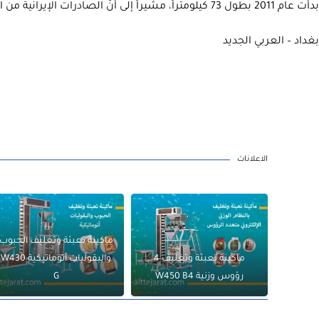
بدأت عام 2011 بطول 73 كيلومتراً، مشيراً إلى أنّ الصادرات الإيرانية من الكهرباء إلى العراق، وصلت حالياً الى أعلى مستوى لها، حيث بلغ حجمها هذا العام ألفاً و361 ميغاواتاً في ساعات ذروة الاستهلاك.
بغداد – العربي الجديد
الاعلانات
ماكينة تعبئة وتغليف الحبوب
ماكينة تعبئة وتغليف 4
والبقوليات أتوماتيكية W430
رؤوس وزنية W450 B4
G