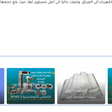
ماكينة تعبئة وتغليف الحبوب
أكياس التغليف الحراري
ومعكرونة أشكال في
شرنك/ شراء من ايران
الأكياس الأتوماتيكية W340 G