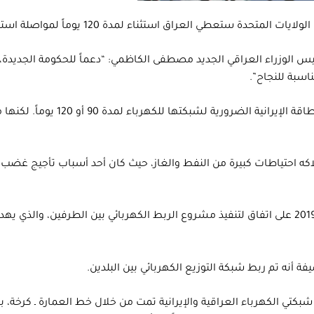
12 يوماً لمواصلة استيراد الكهرباء من إيران لمساعدة الحكومة الجديدة على النجاح.
اسبة للنجاح”.
ووقعت طهران وبغداد في وقت سابق من شهر نوفمبر/تشرين الثاني 2019 على اتفاق لتنفيذ مشروع الربط 
فة أنه تم ربط شبكة التوزيع الكهربائي بين البلدين.