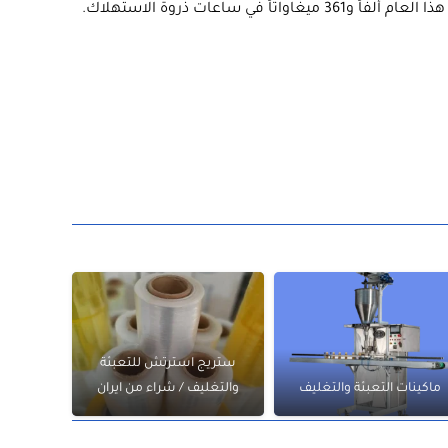
ستريج استرتش للتعبئة
ماكينات التعبئة والتغليف
والتغليف / شراء من ايران