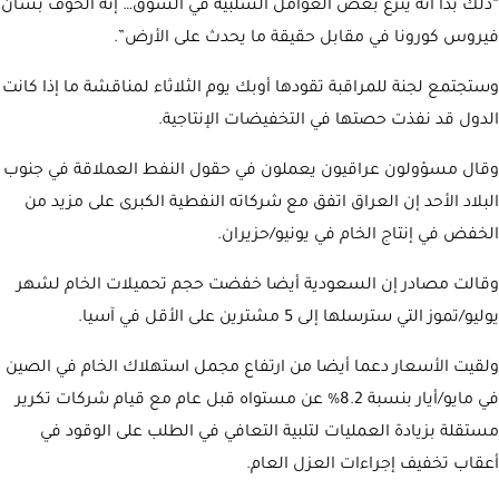
“ذلك بدا أنه ينزع بعض العوامل السلبية في السوق… إنه الخوف بشأن
فيروس كورونا في مقابل حقيقة ما يحدث على الأرض”.
وستجتمع لجنة للمراقبة تقودها أوبك يوم الثلاثاء لمناقشة ما إذا كانت
الدول قد نفذت حصتها في التخفيضات الإنتاجية.
وقال مسؤولون عراقيون يعملون في حقول النفط العملاقة في جنوب
البلاد الأحد إن العراق اتفق مع شركاته النفطية الكبرى على مزيد من
الخفض في إنتاج الخام في يونيو/حزيران.
وقالت مصادر إن السعودية أيضا خفضت حجم تحميلات الخام لشهر
يوليو/تموز التي سترسلها إلى 5 مشترين على الأقل في آسيا.
ولقيت الأسعار دعما أيضا من ارتفاع مجمل استهلاك الخام في الصين
في مايو/أيار بنسبة 8.2% عن مستواه قبل عام مع قيام شركات تكرير
مستقلة بزيادة العمليات لتلبية التعافي في الطلب على الوقود في
أعقاب تخفيف إجراءات العزل العام.