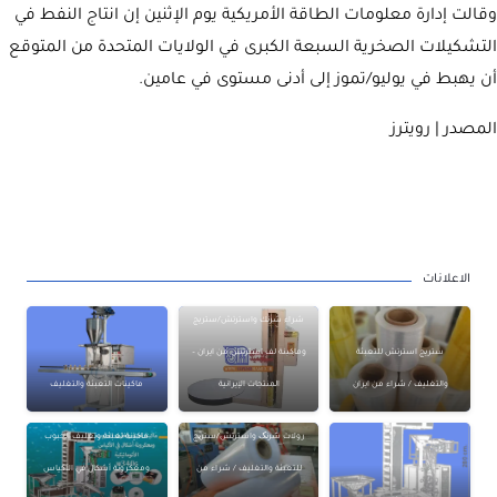
وقالت إدارة معلومات الطاقة الأمريكية يوم الإثنين إن انتاج النفط في
التشكيلات الصخرية السبعة الكبرى في الولايات المتحدة من المتوقع
أن يهبط في يوليو/تموز إلى أدنى مستوى في عامين.
المصدر | رويترز
الاعلانات
شراء شرنك واسترتش/ستريج
ستريج استرتش للتعبئة
وماكينة لف استرتش من ايران –
والتغليف / شراء من ايران
المنتجات الإيرانية
ماكينات التعبئة والتغليف
رولات شرنک واسترتش/ستریج
ماكينة تعبئة وتغليف الحبوب
للتعبئة والتغليف / شراء من
ومعكرونة أشكال في الأكياس