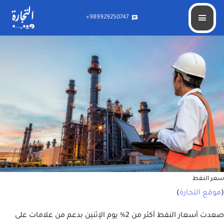
أسعار النفط تصعد 2% مدعومة بتفاؤل حول اتفاق خفض الإنتاج
989929250747+
chat
سعر النفط
(
موقع التجارة
)
صعدت أسعار النفط أكثر من 2% يوم الإثنين بدعم من علامات على