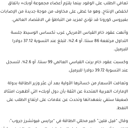
تعافي الطلب على الوقود بينما يلتزم أعضاء مجموعة أوبك+ باتفاق
لخفض الإنتاج، وهو ما غطى على مخاوف من موجة جديدة من الإصابات
بفيروس كورونا قد تؤدي لمزيد من التباطؤ في الاقتصاد العالمي.
وأنهت عقود خام القياس الأمريكي غرب تكساس الوسيط جلسة
التداول مرتفعة 86 سنتا، أو 2.4%، لتبلغ عند التسوية 37.12 دولارا
للبرميل.
وكسبت عقود خام برنت القياسي العالمي 99 سنتا، أو 2.6%، لتسجل
عند التسوية 39.72 دولارا للبرميل.
وتعافت الأسعار من خسائرها الأولية بعد أن عبًر وزير الطاقة بدولة
الإمارات العربية المتحدة عن الثقة بأن دول أوبك+ التي أظهرت امتثالا
ضعيفا ستفي بتعهداتها وتحدث عن علامات على ارتفاع الطلب على
النفط.
وقال “فيل فلين” كبير محللي الطاقة في “برايس فيوتشرز جروب”: