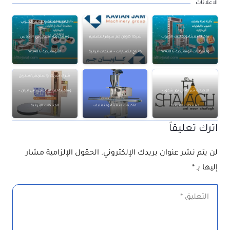
الاعلانات
ماكينة تعبئة وتغليف الحبوب
ماكينة تعبئة وتغليف الحبوب
شركة كاويان جم سپهر للتصميم
ومعكرونة أشكال في الأكياس
والبقوليات أتوماتيكية W430 G
وإنتاج الكسارات – منتجات ايرانية
الأتوماتيكية W340 G
شراء شرنك واسترتش/ستريج
للإضاءة شركة آني نور شفق –
وماكينة لف استرتش من ايران –
المنتجات الإيرانية
ماكينات التعبئة والتغليف
المنتجات الإيرانية
اترك تعليقاً
لن يتم نشر عنوان بريدك الإلكتروني.
الحقول الإلزامية مشار
إليها بـ
*